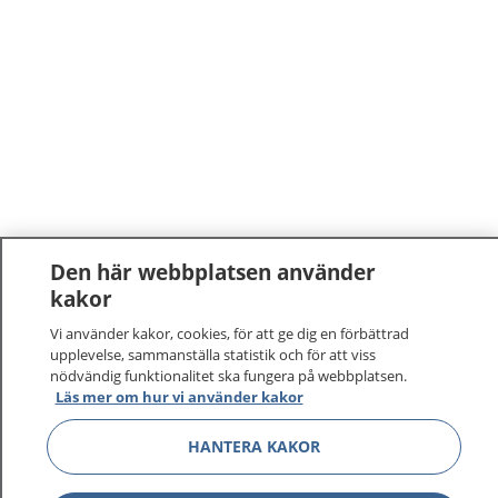
Den här webbplatsen använder
kakor
Vi använder kakor, cookies, för att ge dig en förbättrad
upplevelse, sammanställa statistik och för att viss
nödvändig funktionalitet ska fungera på webbplatsen.
Läs mer om hur vi använder kakor
1177
–
tryggt om din hälsa och vård
HANTERA KAKOR
På 1177.se får du råd om hälsa och information om
sjukdomar och vilka mottagningar du kan kontakta.