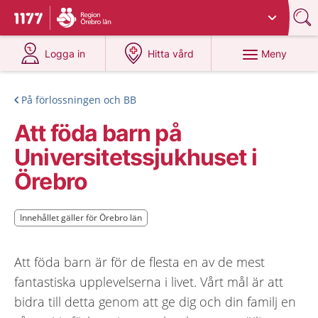
Du har valt region
Örebro län
.
Till startsidan för 1177
på 1177.se
på 1177.se
Meny
Logga in
Hitta vård
På förlossningen och BB
Att föda barn på
Universitetssjukhuset i
Örebro
Innehållet gäller för Örebro län
Innehållet gäller för Örebro län
Att föda barn är för de flesta en av de mest
fantastiska upplevelserna i livet. Vårt mål är att
bidra till detta genom att ge dig och din familj en