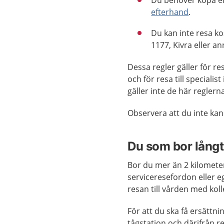
Du behöver köpa en
efterhand
.
Du kan inte resa kos
1177, Kivra eller a
Dessa regler gäller för r
och för resa till speciali
gäller inte de här reglern
Observera att du inte kan 
Du som bor långt 
Bor du mer än 2 kilomete
serviceresefordon eller ege
resan till vården med kolle
För att du ska få ersättni
tågstation och därifrån 