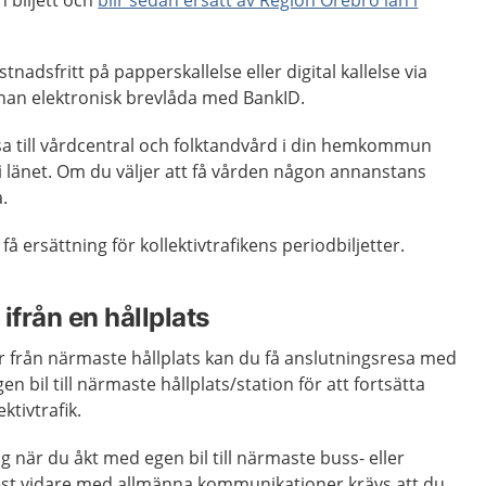
 biljett och
blir sedan ersatt av Region Örebro län i
tnadsfritt på papperskallelse eller digital kallelse via
nnan elektronisk brevlåda med BankID.
esa till vårdcentral och folktandvård i din hemkommun
st i länet. Om du väljer att få vården någon annanstans
a.
få ersättning för kollektivtrafikens periodbiljetter.
ifrån en hållplats
r från närmaste hållplats kan du få anslutningsresa med
n bil till närmaste hållplats/station för att fortsätta
ktivtrafik.
ng när du åkt med egen bil till närmaste buss- eller
rest vidare med allmänna kommunikationer krävs att du