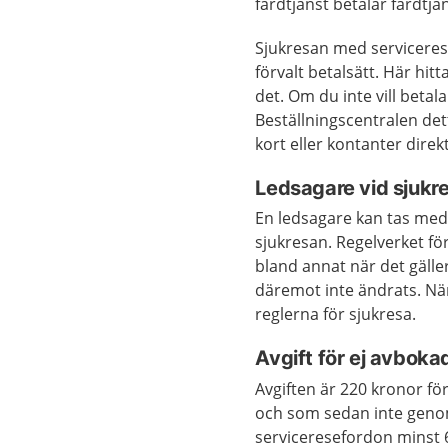
färdtjänst betalar färdtjän
Sjukresan med serviceres
förvalt betalsätt. Här hit
det. Om du inte vill beta
Beställningscentralen de
kort eller kontanter direkt
Ledsagare vid sjukr
En ledsagare kan tas med
sjukresan. Regelverket fö
bland annat när det gälle
däremot inte ändrats. När 
reglerna för sjukresa.
Avgift för ej avboka
Avgiften är 220 kronor fö
och som sedan inte geno
serviceresefordon minst 