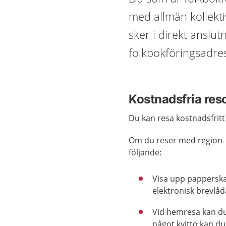
med allmän kollektiv
sker i direkt anslut
folkbokföringsadre
Kostnadsfria reso
Du kan resa kostnadsfritt 
Om du reser med region- el
följande:
Visa upp papperskall
elektronisk brevlåd
Vid hemresa kan du
något kvitto kan d