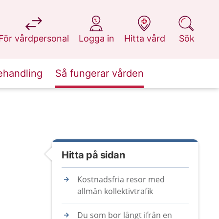
på 1177.se
på 1177.se
på 1177.se
på 1177.se
För vårdpersonal
Logga in
Hitta vård
Sök
ehandling
Så fungerar vården
Hitta på sidan
Kostnadsfria resor med
allmän kollektivtrafik
Du som bor långt ifrån en