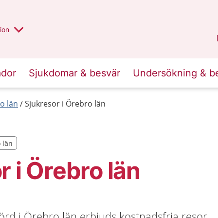
valt region
annan
ion
Örebro län
.
ador
Sjukdomar & besvär
Undersökning & b
o län
Sjukresor i Örebro län
o län
o län
r i Örebro län
örd i Örebro län erbjuds kostnadsfria resor