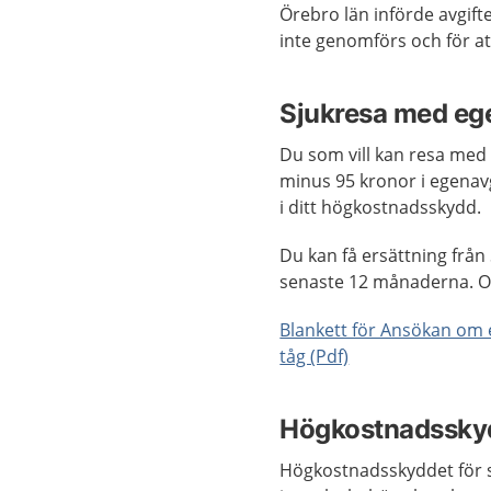
Örebro län införde avgift
inte genomförs och för at
Sjukresa med ege
Du som vill kan resa med 
minus 95 kronor i egenavg
i ditt högkostnadsskydd.
Du kan få ersättning frå
senaste 12 månaderna. Om 
Blankett för Ansökan om e
tåg (Pdf)
Högkostnadsskyd
Högkostnadsskyddet för s