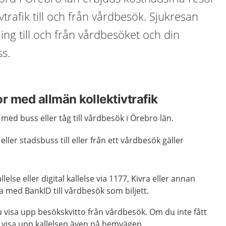
trafik till och från vårdbesök. Sjukresan
ning till och från vårdbesöket och din
ss.
r med allmän kollektivtrafik
med buss eller tåg till vårdbesök i Örebro län.
ler stadsbuss till eller från ett vårdbesök gäller
else eller digital kallelse via 1177, Kivra eller annan
a med BankID till vårdbesök som biljett.
 visa upp besökskvitto från vårdbesök. Om du inte fått
u visa upp kallelsen även på hemvägen.