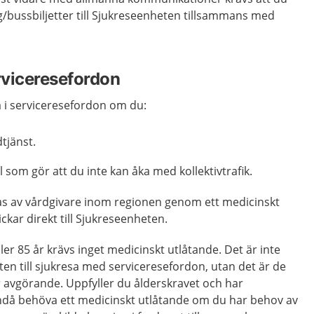
åg/bussbiljetter till Sjukreseenheten tillsammans med
rviceresefordon
 i serviceresefordon om du:
dtjänst.
 som gör att du inte kan åka med kollektivtrafik.
kas av vårdgivare inom regionen genom ett medicinskt
ckar direkt till Sjukreseenheten.
ler 85 år krävs inget medicinskt utlåtande. Det är inte
tten till sjukresa med serviceresefordon, utan det är de
 avgörande. Uppfyller du ålderskravet och har
ndå behöva ett medicinskt utlåtande om du har behov av