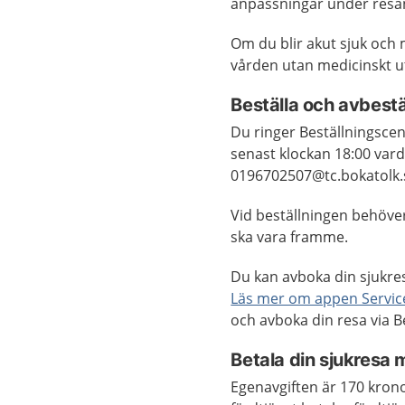
anpassningar under resan,
Om du blir akut sjuk och 
vården utan medicinskt u
Beställa och avbest
Du ringer Beställningsce
senast klockan 18:00 vard
0196702507@tc.bokatolk.
Vid beställningen behöve
ska vara framme.
Du kan avboka din sjukre
Läs mer om appen Servic
och avboka din resa via 
Betala din sjukresa
Egenavgiften är 170 krono