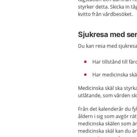
styrker detta. Skicka in t
kvitto från vårdbesöket.
Sjukresa med se
Du kan resa med sjukresa
Har tillstånd till fär
Har medicinska skäl
Medicinska skäl ska styr
utlåtande, som vården ski
Från det kalenderår du fyl
åldern i sig som avgör rä
medicinska skälen som är
medicinska skäl kan du ä