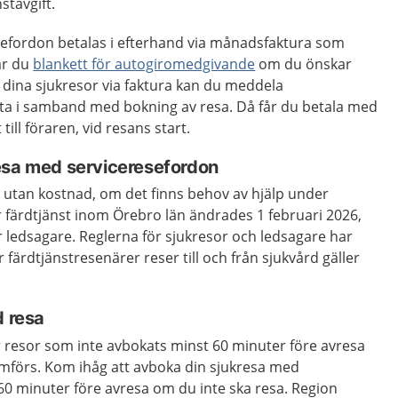
stavgift.
efordon betalas i efterhand via månadsfaktura som
tar du
blankett för autogiromedgivande
om du önskar
la dina sjukresor via faktura kan du meddela
tta i samband med bokning av resa. Då får du betala med
 till föraren, vid resans start.
esa med serviceresefordon
 utan kostnad, om det finns behov av hjälp under
r färdtjänst inom Örebro län ändrades 1 februari 2026,
r ledsagare. Reglerna för sjukresor och ledsagare har
färdtjänstresenärer reser till och från sjukvård gäller
d resa
r resor som inte avbokats minst 60 minuter före avresa
mförs. Kom ihåg att avboka din sjukresa med
60 minuter före avresa om du inte ska resa. Region