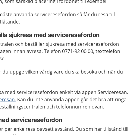
 som särskild placering i fordonet till exempel.
måste använda serviceresefordon så får du resa till
tlåtande.
älla sjukresa med serviceresefordon
ntralen och beställer sjukresa med serviceresefordon
agen innan avresa. Telefon 0771-92 00 00, texttelefon
se.
r du uppge vilken vårdgivare du ska besöka och när du
sa med serviceresefordon enkelt via appen Serviceresan.
eresan.
Kan du inte använda appen går det bra att ringa
Beställningscentralen och telefonnumren ovan.
 med serviceresefordon
r per enkelresa oavsett avstånd. Du som har tillstånd till