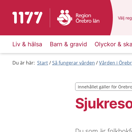
Till startsidan för 1177
Du har 
Välj
en 
reg
Liv & hälsa
Barn & gravid
Olyckor & sk
Du är här:
Start
Så fungerar vården
Vården i Örebr
Innehållet gäller för Örebr
Innehållet gäller för Örebr
Sjukreso
Du som är folkbokf