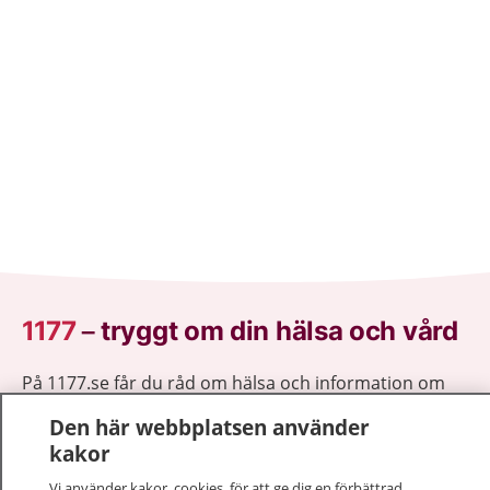
1177
–
tryggt om din hälsa och vård
På 1177.se får du råd om hälsa och information om
sjukdomar och vilka mottagningar du kan kontakta.
Den här webbplatsen använder
Logga in för att läsa din journal och göra dina
kakor
vårdärenden. Ring telefonnummer 1177 för
sjukvårdsrådgivning dygnet runt.
Vi använder kakor, cookies, för att ge dig en förbättrad