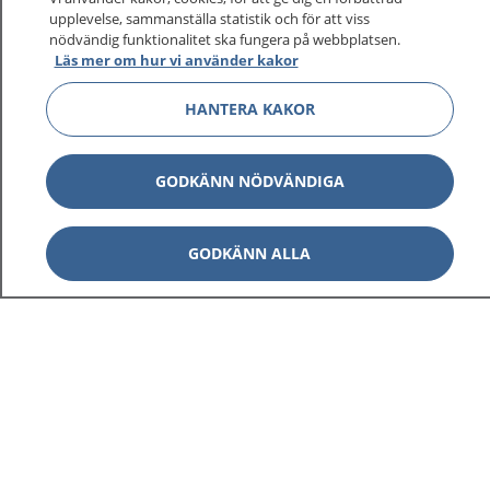
upplevelse, sammanställa statistik och för att viss
1177 ger dig råd när du vill må bättre.
nödvändig funktionalitet ska fungera på webbplatsen.
Läs mer om hur vi använder kakor
HANTERA KAKOR
Visa inn
1177 på flera språk
GODKÄNN NÖDVÄNDIGA
Visa inn
Om 1177
GODKÄNN ALLA
Visa inn
Kontakt
Behandling av personuppgifter
Hantering av kakor
Inställningar för kakor