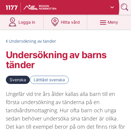
Du har valt region
Norrbotten
.
Till startsidan för 1177
på 1177.se
på 1177.se
Meny
Logga in
Hitta vård
Undersökning av tänder
Undersökning av barns
tänder
Svenska
Lättläst svenska
Ungefär vid tre års ålder kallas alla barn till en
första undersökning av tänderna på en
tandvårdsmottagning. Hur ofta barn och unga
sedan behöver undersöka sina tänder är olika.
Det kan till exempel beror på om det finns risk för