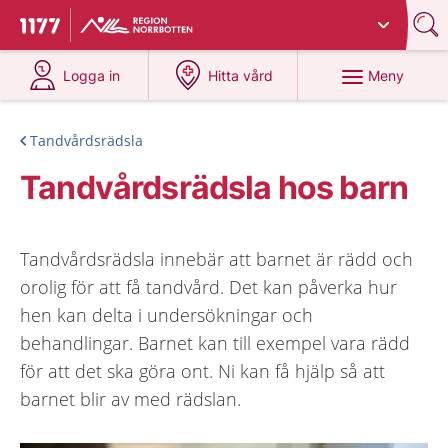
Du har valt region
Norrbotten
.
Till startsidan för 1177
på 1177.se
på 1177.se
Meny
Logga in
Hitta vård
Tandvårdsrädsla
Tandvårdsrädsla hos barn
Tandvårdsrädsla innebär att barnet är rädd och
orolig för att få tandvård. Det kan påverka hur
hen kan delta i undersökningar och
behandlingar. Barnet kan till exempel vara rädd
för att det ska göra ont. Ni kan få hjälp så att
barnet blir av med rädslan.