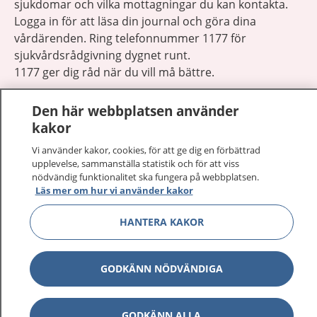
sjukdomar och vilka mottagningar du kan kontakta.
Logga in för att läsa din journal och göra dina
vårdärenden. Ring telefonnummer 1177 för
sjukvårdsrådgivning dygnet runt.
1177 ger dig råd när du vill må bättre.
Den här webbplatsen använder
kakor
Vi använder kakor, cookies, för att ge dig en förbättrad
Visa inn
upplevelse, sammanställa statistik och för att viss
1177 på flera språk
nödvändig funktionalitet ska fungera på webbplatsen.
Läs mer om hur vi använder kakor
Visa inn
Om 1177
HANTERA KAKOR
Visa inn
Kontakt
GODKÄNN NÖDVÄNDIGA
Behandling av personuppgifter
GODKÄNN ALLA