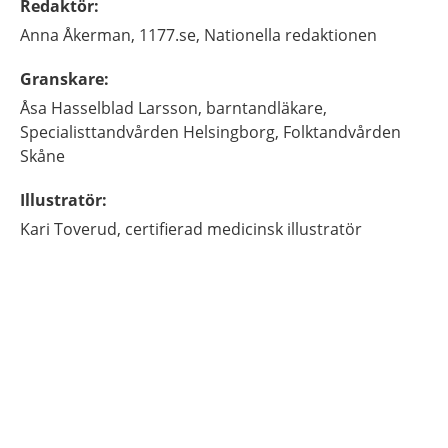
Redaktör
:
Anna
Åkerman,
1177.se, Nationella redaktionen
Granskare
:
Åsa
Hasselblad Larsson,
barntandläkare,
Specialisttandvården Helsingborg, Folktandvården
Skåne
Illustratör
:
Kari
Toverud,
certifierad medicinsk illustratör