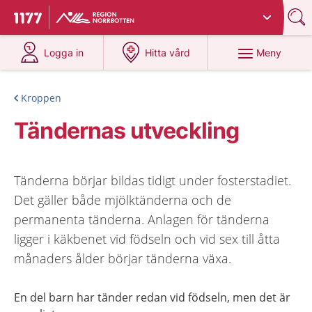
Du har valt region
Norrbotten
.
Till startsidan för 1177
på 1177.se
på 1177.se
Meny
Logga in
Hitta vård
Kroppen
Tändernas utveckling
Tänderna börjar bildas tidigt under fosterstadiet.
Det gäller både mjölktänderna och de
permanenta tänderna. Anlagen för tänderna
ligger i käkbenet vid födseln och vid sex till åtta
månaders ålder börjar tänderna växa.
En del barn har tänder redan vid födseln, men det är