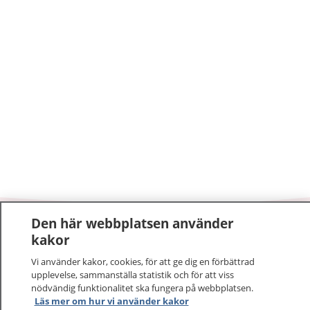
Den här webbplatsen använder
1177
–
tryggt om din hälsa och vård
kakor
Vi använder kakor, cookies, för att ge dig en förbättrad
På 1177.se får du råd om hälsa och information om
upplevelse, sammanställa statistik och för att viss
sjukdomar och vilka mottagningar du kan kontakta.
nödvändig funktionalitet ska fungera på webbplatsen.
Logga in för att läsa din journal och göra dina
Läs mer om hur vi använder kakor