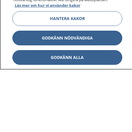
Läs mer om hur vi använder kakor
HANTERA KAKOR
Visa inn
1177 på flera språk
GODKÄNN NÖDVÄNDIGA
Visa inn
Om 1177
GODKÄNN ALLA
Visa inn
Kontakt
Behandling av personuppgifter
Hantering av kakor
Inställningar för kakor