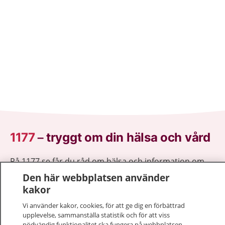
1177
–
tryggt om din hälsa och vård
På 1177.se får du råd om hälsa och information om
sjukdomar och vilka mottagningar du kan kontakta.
Den här webbplatsen använder
Logga in för att läsa din journal och göra dina
kakor
vårdärenden. Ring telefonnummer 1177 för
Vi använder kakor, cookies, för att ge dig en förbättrad
sjukvårdsrådgivning dygnet runt.
upplevelse, sammanställa statistik och för att viss
1177 ger dig råd när du vill må bättre.
nödvändig funktionalitet ska fungera på webbplatsen.