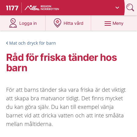
Du har valt region
Norrbotten
.
Till startsidan för 1177
på 1177.se
på 1177.se
Meny
Logga in
Hitta vård
Mat och dryck för barn
Råd för friska tänder hos
barn
För att barns tänder ska vara friska är det viktigt
att skapa bra matvanor tidigt. Det finns mycket
du kan göra själv. Du kan till exempel vänja
barnet vid att dricka vatten och att inte småäta
mellan måltiderna.