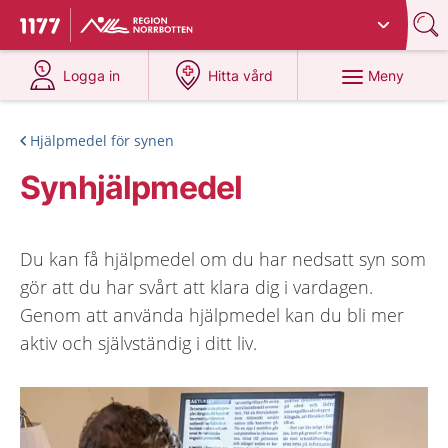
Du har valt region
Norrbotten
.
Till startsidan för 1177
på 1177.se
på 1177.se
Meny
Logga in
Hitta vård
Hjälpmedel för synen
Synhjälpmedel
Du kan få hjälpmedel om du har nedsatt syn som
gör att du har svårt att klara dig i vardagen.
Genom att använda hjälpmedel kan du bli mer
aktiv och självständig i ditt liv.