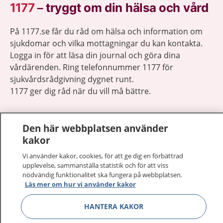
1177
–
tryggt om din hälsa och vård
På 1177.se får du råd om hälsa och information om
sjukdomar och vilka mottagningar du kan kontakta.
Logga in för att läsa din journal och göra dina
vårdärenden. Ring telefonnummer 1177 för
sjukvårdsrådgivning dygnet runt.
1177 ger dig råd när du vill må bättre.
Den här webbplatsen använder
kakor
Visa inn
Vi använder kakor, cookies, för att ge dig en förbättrad
1177 på flera språk
upplevelse, sammanställa statistik och för att viss
nödvändig funktionalitet ska fungera på webbplatsen.
Visa inn
Om 1177
Läs mer om hur vi använder kakor
HANTERA KAKOR
Visa inn
Kontakt