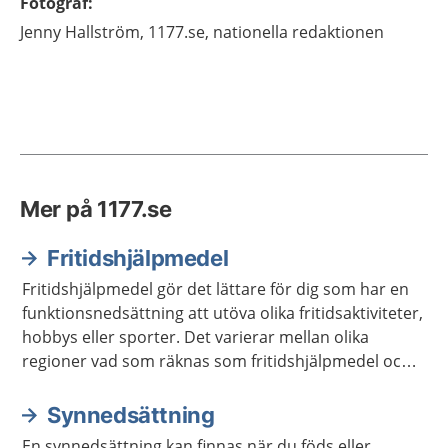
Fotograf
:
Jenny
Hallström,
1177.se, nationella redaktionen
Mer på 1177.se
Fritidshjälpmedel
Fritidshjälpmedel gör det lättare för dig som har en
funktionsnedsättning att utöva olika fritidsaktiviteter,
hobbys eller sporter. Det varierar mellan olika
regioner vad som räknas som fritidshjälpmedel och
vilket stöd du kan få för att låna eller köpa dessa.
Synnedsättning
En synnedsättning kan finnas när du föds eller