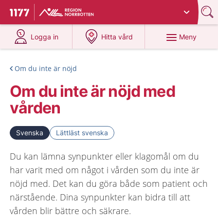
Du har valt region
Norrbotten
.
Till startsidan för 1177
på 1177.se
på 1177.se
Meny
Logga in
Hitta vård
Om du inte är nöjd
Om du inte är nöjd med
vården
Svenska
Lättläst svenska
Du kan lämna synpunkter eller klagomål om du
har varit med om något i vården som du inte är
nöjd med. Det kan du göra både som patient och
närstående. Dina synpunkter kan bidra till att
vården blir bättre och säkrare.