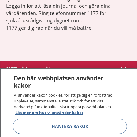
Logga in för att läsa din journal och göra dina
vårdärenden. Ring telefonnummer 1177 för
sjukvårdsrådgivning dygnet runt.
1177 ger dig råd när du vill må bättre.
Visa inn
1177 på flera språk
Den här webbplatsen använder
Visa inn
kakor
Om 1177
Vi använder kakor, cookies, för att ge dig en förbättrad
Visa inn
upplevelse, sammanställa statistik och för att viss
Kontakt
nödvändig funktionalitet ska fungera på webbplatsen.
Läs mer om hur vi använder kakor
Behandling av personuppgifter
HANTERA KAKOR