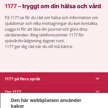
1177
–
tryggt om din hälsa och vård
På 1177.se får du råd om hälsa och information om
sjukdomar och vilka mottagningar du kan kontakta.
Logga in för att läsa din journal och göra dina
vårdärenden. Ring telefonnummer 1177 för
sjukvårdsrådgivning dygnet runt.
1177 ger dig råd när du vill må bättre.
Visa inn
1177 på flera språk
Visa inn
Om 1177
Den här webbplatsen använder
Visa inn
Kontakt
kakor