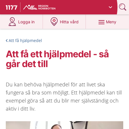
Du har valt region
Norrbotten
.
Till startsidan för 1177
på 1177.se
på 1177.se
Meny
Logga in
Hitta vård
Att få hjälpmedel
Att få ett hjälpmedel - så
går det till
Du kan behöva hjälpmedel för att livet ska
fungera så bra som möjligt. Ett hjälpmedel kan till
exempel göra så att du blir mer självständig och
aktiv i ditt liv.