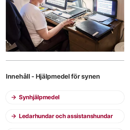
Innehåll - Hjälpmedel för synen
Synhjälpmedel
Ledarhundar och assistanshundar