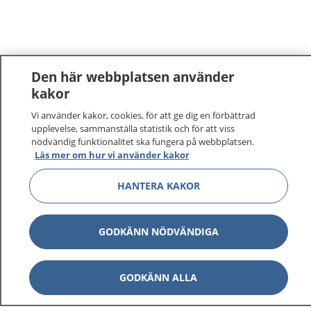
Den här webbplatsen använder
kakor
Vi använder kakor, cookies, för att ge dig en förbättrad
upplevelse, sammanställa statistik och för att viss
nödvändig funktionalitet ska fungera på webbplatsen.
Läs mer om hur vi använder kakor
1177
–
tryggt om din hälsa och vård
HANTERA KAKOR
På 1177.se får du råd om hälsa och information om
sjukdomar och vilka mottagningar du kan kontakta.
GODKÄNN NÖDVÄNDIGA
Logga in för att läsa din journal och göra dina
vårdärenden. Ring telefonnummer 1177 för
GODKÄNN ALLA
sjukvårdsrådgivning dygnet runt.
1177 ger dig råd när du vill må bättre.