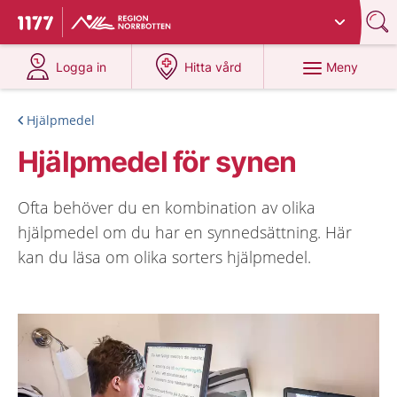
Du har valt region
Norrbotten
.
Till startsidan för 1177
på 1177.se
på 1177.se
Meny
Logga in
Hitta vård
Hjälpmedel
Hjälpmedel för synen
Ofta behöver du en kombination av olika
hjälpmedel om du har en synnedsättning. Här
kan du läsa om olika sorters hjälpmedel.