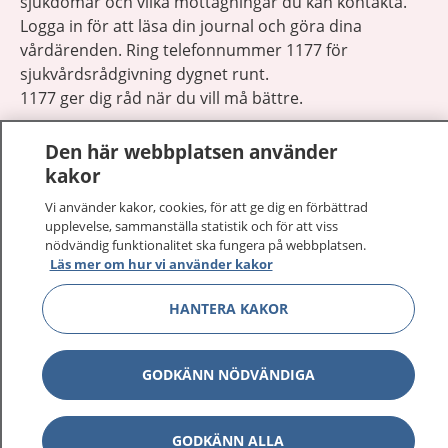
sjukdomar och vilka mottagningar du kan kontakta.
Logga in för att läsa din journal och göra dina
vårdärenden. Ring telefonnummer 1177 för
sjukvårdsrådgivning dygnet runt.
1177 ger dig råd när du vill må bättre.
Den här webbplatsen använder
kakor
Vi använder kakor, cookies, för att ge dig en förbättrad
Visa inn
upplevelse, sammanställa statistik och för att viss
1177 på flera språk
nödvändig funktionalitet ska fungera på webbplatsen.
Läs mer om hur vi använder kakor
Visa inn
Om 1177
HANTERA KAKOR
Visa inn
Kontakt
GODKÄNN NÖDVÄNDIGA
Behandling av personuppgifter
GODKÄNN ALLA