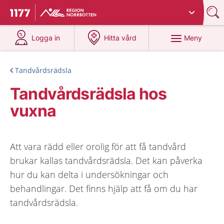
Du har valt region
Norrbotten
.
Till startsidan för 1177
på 1177.se
på 1177.se
Meny
Logga in
Hitta vård
Tandvårdsrädsla
Tandvårdsrädsla hos
vuxna
Att vara rädd eller orolig för att få tandvård
brukar kallas tandvårdsrädsla. Det kan påverka
hur du kan delta i undersökningar och
behandlingar. Det finns hjälp att få om du har
tandvårdsrädsla.