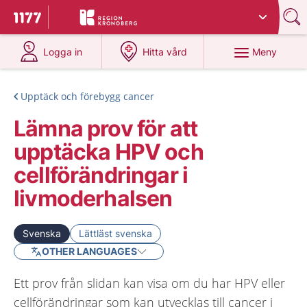
Du har valt region
Kronoberg
.
Till startsidan för 1177
på 1177.se
på 1177.se
Meny
Logga in
Hitta vård
Upptäck och förebygg cancer
Lämna prov för att
upptäcka HPV och
cellförändringar i
livmoderhalsen
Svenska
Lättläst svenska
OTHER LANGUAGES
Ett prov från slidan kan visa om du har HPV eller
cellförändringar som kan utvecklas till cancer i