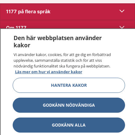
Visa inn
1177 på flera språk
Visa inn
Om 1177
Den här webbplatsen använder
Visa inn
Kontakt
kakor
Vi använder kakor, cookies, för att ge dig en förbättrad
upplevelse, sammanställa statistik och för att viss
Behandling av personuppgifter
nödvändig funktionalitet ska fungera på webbplatsen.
Läs mer om hur vi använder kakor
Hantering av kakor
HANTERA KAKOR
Inställningar för kakor
GODKÄNN NÖDVÄNDIGA
1177 – en tjänst från
Inera.
GODKÄNN ALLA