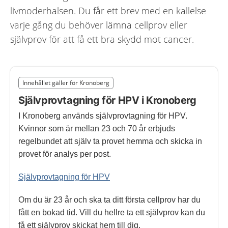
livmoderhalsen. Du får ett brev med en kallelse
varje gång du behöver lämna cellprov eller
självprov för att få ett bra skydd mot cancer.
Slut på det regionala tillägget från region Kronoberg
Innehållet gäller för Kronoberg
Nedan innehåll gäller region Kronoberg
Självprovtagning för HPV i Kronoberg
I Kronoberg används självprovtagning för HPV.
Kvinnor som är mellan 23 och 70 år erbjuds
regelbundet att själv ta provet hemma och skicka in
provet för analys per post.
Självprovtagning för HPV
Om du är 23 år och ska ta ditt första cellprov har du
fått en bokad tid. Vill du hellre ta ett självprov kan du
få ett självprov skickat hem till dig.