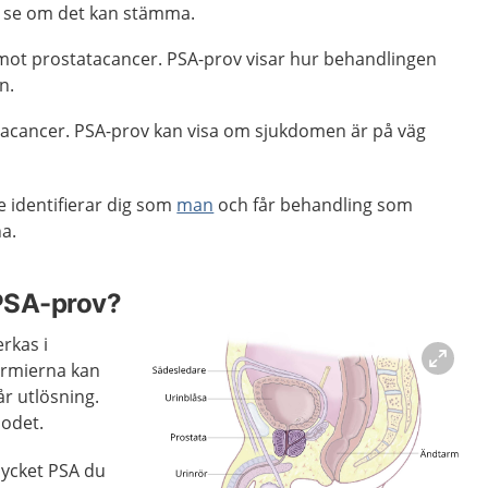
t se om det kan stämma.
mot prostatacancer. PSA-prov visar hur behandlingen
n.
tacancer. PSA-prov kan visa om sjukdomen är på väg
e identifierar dig som
man
och får behandling som
a.
PSA-prov?
rkas i
ermierna kan
år utlösning.
lodet.
mycket PSA du