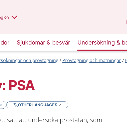
r valt region
n annan
egion
Kronoberg
.
ador
Sjukdomar & besvär
Undersökning & b
sökningar och provtagning
Provtagning och mätningar
v: PSA
ka
OTHER LANGUAGES
tt sätt att undersöka prostatan, som