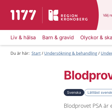
Till startsidan för 1177
Du ha
Välj
e
r
Liv & hälsa
Barn & gravid
Olyckor & sk
Du är här:
Start
Undersökning & behandling
Under
Blodpro
Svenska
Lättläst svens
Blodprovet PSA är e