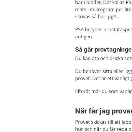
har i blodet. Det kallas P
mäts i mikrogram per lite
skrivas så här: µg/L.
PSA betyder prostataspeci
antigen.
Så går provtagningen 
Du kan äta och dricka so
Du behöver sitta eller li
provet. Det är ett vanligt
Efteråt mår du som vanlig
När får jag provs
Provet skickas till ett la
hur och när du får reda p