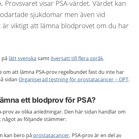
A. Provsvaret visar PSA-värdet. Värdet kan
a godartade sjukdomar men även vid
 är viktigt att lämna blodprovet om du har
n på
lätt svenska
samt
översatt till flera språk
.
e om att lämna PSA-prov regelbundet fast du inte har
på sidan
Organiserad testning för prostatacancer – OPT
.
lämna ett blodprov för PSA?
prov av olika anledningar. Den här sidan handlar om
t något av följande stämmer:
m kan bero på
prostatacancer
. PSA-prov är en del av