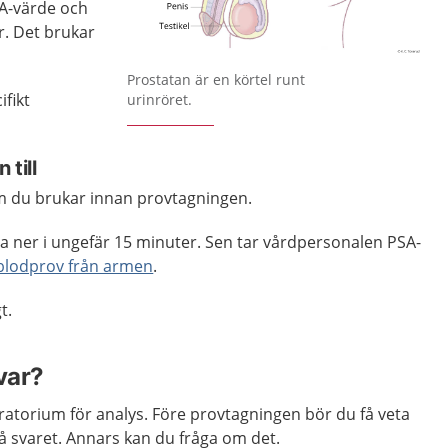
SA-värde och
r. Det brukar
Förstora bilden
Prostatan är en körtel runt
fikt
urinröret.
till
m du brukar innan provtagningen.
gga ner i ungefär 15 minuter. Sen tar vårdpersonalen PSA-
blodprov från armen
.
t.
var?
boratorium för analys. Före provtagningen bör du få veta
å svaret. Annars kan du fråga om det.