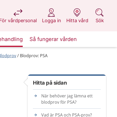
på 1177.se
på 1177.se
på 1177.se
på 1177.se
För vårdpersonal
Logga in
Hitta vård
Sök
ehandling
Så fungerar vården
Blodprov
Blodprov: PSA
Hitta på sidan
När behöver jag lämna ett
blodprov för PSA?
Vad är PSA och PSA-prov?