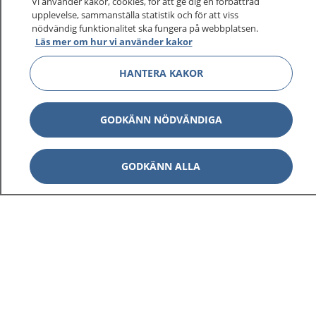
Vi använder kakor, cookies, för att ge dig en förbättrad
upplevelse, sammanställa statistik och för att viss
nödvändig funktionalitet ska fungera på webbplatsen.
Läs mer om hur vi använder kakor
Visa inn
1177 på flera språk
HANTERA KAKOR
Visa inn
Om 1177
Visa inn
GODKÄNN NÖDVÄNDIGA
Kontakt
GODKÄNN ALLA
Behandling av personuppgifter
Hantering av kakor
Inställningar för kakor
1177 – en tjänst från
Inera.