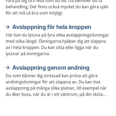
röra på dig och leva som du vill. Då behöver du få
behandling. Det finns också mycket du kan göra själv
för att må så bra som möjligt.
Avslappning för hela kroppen
Här kan du lyssna på fyra olika avslappningsövningar
med olika längd. Övningarna hjälper dig att slappna
av i hela kroppen. Du kan sitta eller ligga när du
lyssnar på övningarna.
Avslappning genom andning
Du som känner dig stressad kan pröva att göra
andningsövningar för att slappna av. Du kan öva
avslappning på många olika platser, till exempel när
du åker buss, när du är i ett väntrum, på din skola
eller arbetsplats. Du kan också öva avslappning när
du ligger ner.