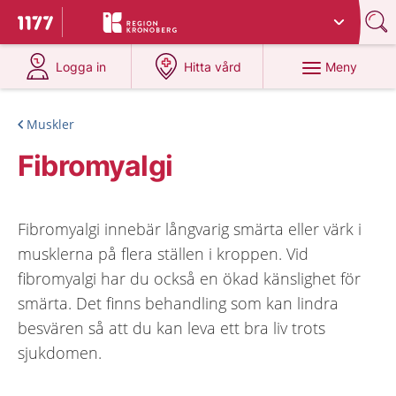
Du har valt region
Kronoberg
.
Till startsidan för 1177
på 1177.se
på 1177.se
Meny
Logga in
Hitta vård
Muskler
Fibromyalgi
Fibromyalgi innebär långvarig smärta eller värk i
musklerna på flera ställen i kroppen. Vid
fibromyalgi har du också en ökad känslighet för
smärta. Det finns behandling som kan lindra
besvären så att du kan leva ett bra liv trots
sjukdomen.