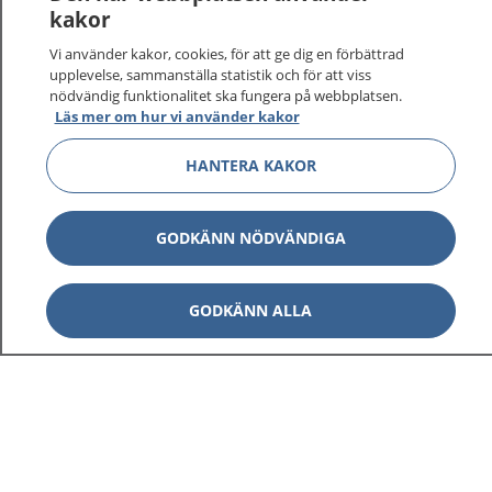
kakor
Vi använder kakor, cookies, för att ge dig en förbättrad
upplevelse, sammanställa statistik och för att viss
nödvändig funktionalitet ska fungera på webbplatsen.
Visa inn
1177 på flera språk
Läs mer om hur vi använder kakor
HANTERA KAKOR
Visa inn
Om 1177
Visa inn
Kontakt
GODKÄNN NÖDVÄNDIGA
GODKÄNN ALLA
Behandling av personuppgifter
Hantering av kakor
Inställningar för kakor