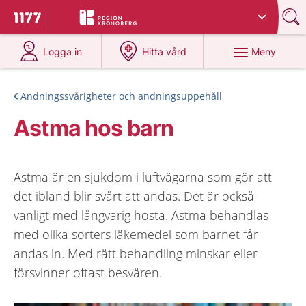
Du har valt region
Kronoberg
.
Till startsidan för 1177
på 1177.se
på 1177.se
Meny
Logga in
Hitta vård
Andningssvårigheter och andningsuppehåll
Astma hos barn
Astma är en sjukdom i luftvägarna som gör att
det ibland blir svårt att andas. Det är också
vanligt med långvarig hosta. Astma behandlas
med olika sorters läkemedel som barnet får
andas in. Med rätt behandling minskar eller
försvinner oftast besvären.