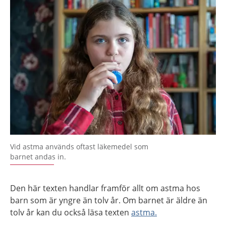
Vid astma används oftast läkemedel som
barnet andas in.
Den här texten handlar framför allt om astma hos
barn som är yngre än tolv år. Om barnet är äldre än
tolv år kan du också läsa texten
astma.