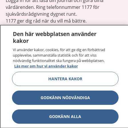
Logga in för att läsa din journal och göra dina
vårdärenden. Ring telefonnummer 1177 för
sjukvårdsrådgivning dygnet runt.
1177 ger dig råd när du vill må bättre.
Den här webbplatsen använder
kakor
Vi använder kakor, cookies, för att ge dig en förbättrad
upplevelse, sammanställa statistik och för att viss
Visa inn
1177 på flera språk
nödvändig funktionalitet ska fungera på webbplatsen.
Läs mer om hur vi använder kakor
Visa inn
Om 1177
HANTERA KAKOR
Visa inn
Kontakt
GODKÄNN NÖDVÄNDIGA
Behandling av personuppgifter
GODKÄNN ALLA
Hantering av kakor