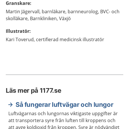
Granskare
:
Martin
Jägervall,
barnläkare, barnneurolog, BVC- och
skolläkare,
Barnkliniken,
Växjö
Illustratör
:
Kari
Toverud,
certifierad medicinsk illustratör
Läs mer på 1177.se
Så fungerar luftvägar och lungor
Luftvägarnas och lungornas viktigaste uppgifter är
att transportera syre från luften till kroppens och
att avge koldioxid från kroppen. Syre är nödvändigt