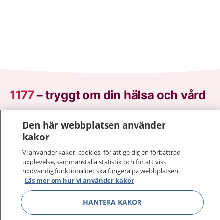
1177
–
tryggt om din hälsa och vård
På 1177.se får du råd om hälsa och information om
Den här webbplatsen använder
sjukdomar och vilka mottagningar du kan kontakta.
kakor
Logga in för att läsa din journal och göra dina
Vi använder kakor, cookies, för att ge dig en förbättrad
vårdärenden. Ring telefonnummer 1177 för
upplevelse, sammanställa statistik och för att viss
sjukvårdsrådgivning dygnet runt.
nödvändig funktionalitet ska fungera på webbplatsen.
1177 ger dig råd när du vill må bättre.
Läs mer om hur vi använder kakor
HANTERA KAKOR