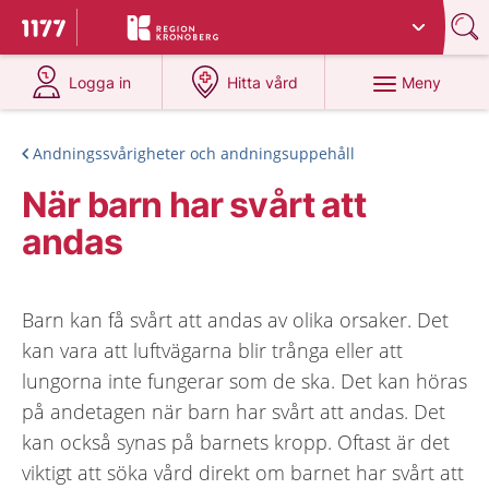
Du har valt region
Kronoberg
.
Till startsidan för 1177
på 1177.se
på 1177.se
Meny
Logga in
Hitta vård
Andningssvårigheter och andningsuppehåll
När barn har svårt att
andas
Barn kan få svårt att andas av olika orsaker. Det
kan vara att luftvägarna blir trånga eller att
lungorna inte fungerar som de ska. Det kan höras
på andetagen när barn har svårt att andas. Det
kan också synas på barnets kropp. Oftast är det
viktigt att söka vård direkt om barnet har svårt att