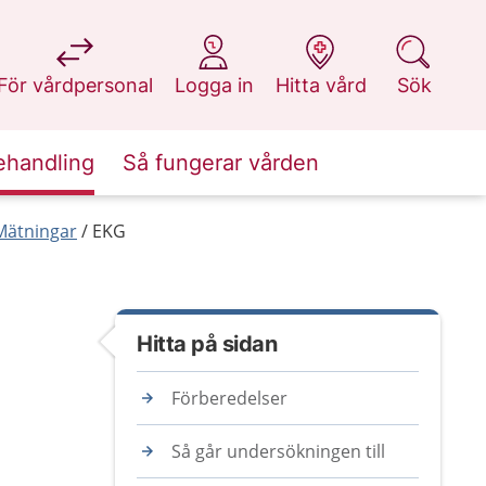
på 1177.se
på 1177.se
på 1177.se
på 1177.se
För vårdpersonal
Logga in
Hitta vård
Sök
ehandling
Så fungerar vården
Mätningar
EKG
Hitta på sidan
Förberedelser
Så går undersökningen till