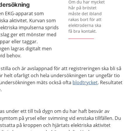
Förstora bilden
Om du har mycket
ndersökning
hår på bröstet
l en EKG-apparat som
måste det ibland
rakas bort för att
riska aktivitet. Kurvan som
elektroderna ska
elektriska impulserna sprids
få bra kontakt.
rtslag ger ett mönster med
par eller taggar.
ngen lagras digitalt men
vid behov.
r stilla och är avslappnad för att registreringen ska bli så
är helt ofarligt och hela undersökningen tar ungefär tio
undersökningen mäts också ofta
blodtrycket
. Resultatet
.
s under ett till två dygn om du har haft besvär av
ymtom på yrsel eller svimning vid enstaka tillfällen. Du
stsatta på kroppen och hjärtats elektriska aktivitet