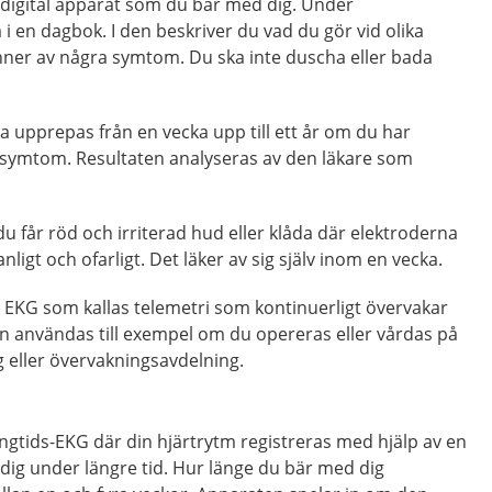
 digital apparat som du bär med dig. Under
a i en dagbok. I den beskriver du vad du gör vid olika
ner av några symtom. Du ska inte duscha eller bada
 upprepas från en vecka upp till ett år om du har
symtom. Resultaten analyseras av den läkare som
t du får röd och irriterad hud eller klåda där elektroderna
nligt och ofarligt. Det läker av sig själv inom en vecka.
e EKG som kallas telemetri som kontinuerligt övervakar
an användas till exempel om du opereras eller vårdas på
 eller övervakningsavdelning.
långtids-EKG där din hjärtrytm registreras med hjälp av en
ig under längre tid. Hur länge du bär med dig