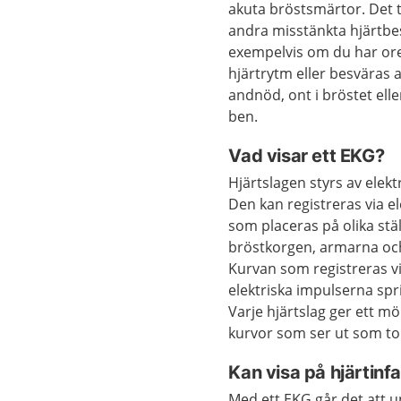
akuta bröstsmärtor. Det t
andra misstänkta hjärtbe
exempelvis om du har o
hjärtrytm eller besväras a
andnöd, ont i bröstet elle
ben.
Vad visar ett EKG?
Hjärtslagen styrs av elektr
Den kan registreras via e
som placeras på olika stä
bröstkorgen, armarna oc
Kurvan som registreras v
elektriska impulserna spri
Varje hjärtslag ger ett 
kurvor som ser ut som top
Kan visa på hjärtinfa
Med ett EKG går det att u