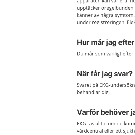
apparaten kan variera me
upptäcker oregelbunden h
känner av några symtom.
under registreringen. Ele
Hur mår jag efte
Du mår som vanligt efter
När får jag svar?
Svaret på EKG-undersökni
behandlar dig.
Varför behöver 
EKG tas alltid om du komm
vårdcentral eller ett sju