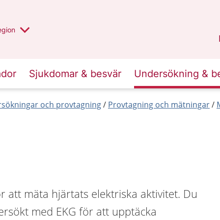
r valt region
n annan
egion
Kronoberg
.
ador
Sjukdomar & besvär
Undersökning & b
sökningar och provtagning
Provtagning och mätningar
att mäta hjärtats elektriska aktivitet. Du
ersökt med EKG för att upptäcka