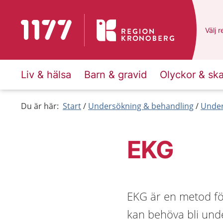
Till startsidan för 1177
Du ha
Välj
e
r
Liv & hälsa
Barn & gravid
Olyckor & sk
Du är här:
Start
Undersökning & behandling
Under
EKG
EKG är en metod för 
kan behöva bli und