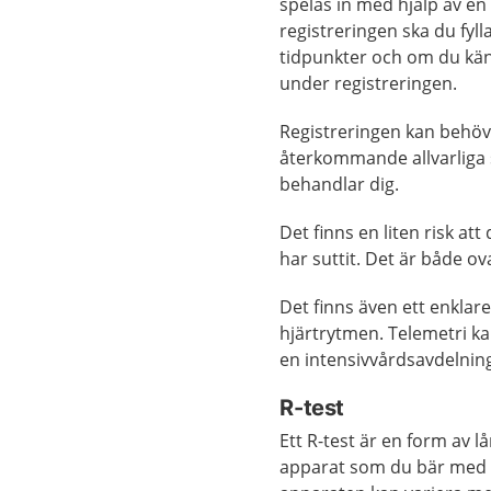
spelas in med hjälp av en
registreringen ska du fyll
tidpunkter och om du kän
under registreringen.
Registreringen kan behöva
återkommande allvarliga 
behandlar dig.
Det finns en liten risk at
har suttit. Det är både ova
Det finns även ett enklar
hjärtrytmen. Telemetri k
en intensivvårdsavdelning
R-test
Ett R-test är en form av 
apparat som du bär med d