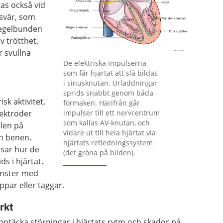
as också vid
svär, som
regelbunden
v trötthet,
r svullna
Förstora bilden
De elektriska impulserna
som får hjärtat att slå bildas
i sinusknutan. Urladdningar
sprids snabbt genom båda
isk aktivitet.
förmaken. Härifrån går
lektroder
impulser till ett nervcentrum
som kallas AV-knutan, och
llen på
vidare ut till hela hjärtat via
h benen.
hjärtats retledningssystem
isar hur de
(det gröna på bilden).
ds i hjärtat.
mönster med
par eller taggar.
rkt
pptäcka störningar i hjärtats rytm och skador på