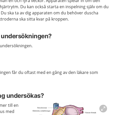
llan en och fyra veckor. Apparaten spelar in om den
järtrytm. Du kan också starta en inspelning själv om du
 Du ska ta av dig apparaten om du behöver duscha
ktroderna ska sitta kvar på kroppen.
r undersökningen?
 undersökningen.
ngen får du oftast med en gång av den läkare som
jag undersökas?
er till en
khus med