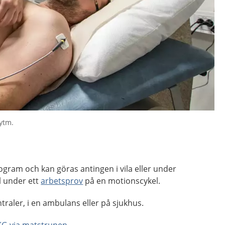
rytm.
gram och kan göras antingen i vila eller under
l under ett
arbetsprov
på en motionscykel.
raler, i en ambulans eller på sjukhus.
KG via matstrupen
.