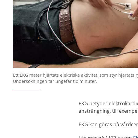
Ett EKG mäter hjärtats elektriska aktivitet, som styr hjärtats 
Undersökningen tar ungefär tio minuter.
EKG betyder elektrokardio
ansträngning, till exempe
EKG kan göras på vårdcent
Läs mer på 1177.se om
E