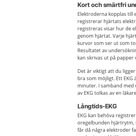
Kort och smärtfri u
Elektroderna kopplas til
registrerar hjärtats elekt
registreras visar hur de 
genom hjärtat. Varje hjä
kurvor som ser ut som top
Resultatet av undersökni
kan skrivas ut på papper 
Det är viktigt att du ligge
bra som möjligt. Ett EKG 
minuter. I samband med 
av EKG tolkas av en läkare
Långtids-EKG
EKG kan behöva registrera
oregelbunden hjärtrytm, s
får då några elektroder fa