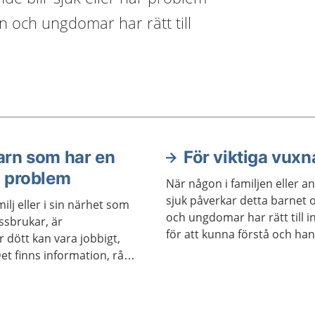
 och ungdomar har rätt till
arn som har en
För viktiga vuxn
 problem
När någon i familjen eller a
sjuk påverkar detta barnet 
ilj eller i sin närhet som
och ungdomar har rätt till 
ssbrukar, är
för att kunna förstå och han
 dött kan vara jobbigt,
bra sätt samt för att det som
et finns information, råd
påverka deras hälsa negativ
missbruka, blir
r förändras mycket. En