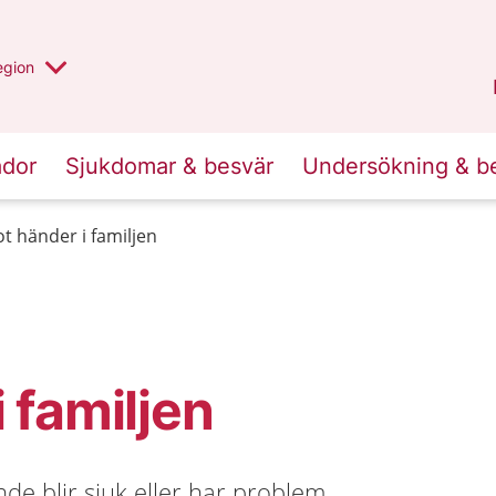
r valt region
n annan
egion
Kronoberg
.
ador
Sjukdomar & besvär
Undersökning & b
t händer i familjen
 familjen
de blir sjuk eller har problem