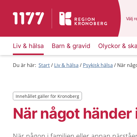
Till startsidan för 1177
Du ha
Välj
e
r
Liv & hälsa
Barn & gravid
Olyckor & sk
Du är här:
Start
Liv & hälsa
Psykisk hälsa
När någo
Innehållet gäller för Kronoberg
Innehållet gäller för Kronoberg
När något händer i
När någon i familjen eller annan närståen