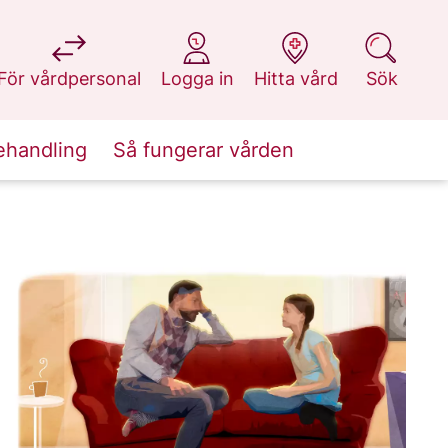
på 1177.se
på 1177.se
på 1177.se
på 1177.se
För vårdpersonal
Logga in
Hitta vård
Sök
ehandling
Så fungerar vården