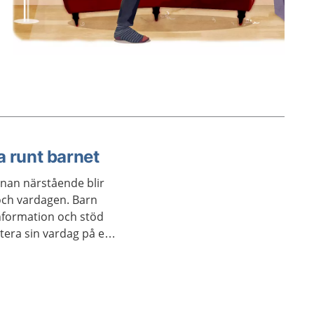
a runt barnet
nnan närstående blir
och vardagen. Barn
information och stöd
tera sin vardag på ett
 har inträffat inte ska
t.