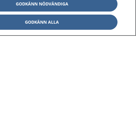
GODKÄNN NÖDVÄNDIGA
GODKÄNN ALLA
Om 1177
Kontakt
E-tjänster
Press
Aktuellt
Digital tillgänglighet
Inställningar för kakor
av personuppgifter
Hantering av kakor