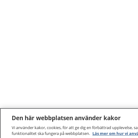
del barn och ungdomar 
att prata med och få sva
som hände? Vad är okej 
och ungdomar kan det va
tröst, andra känner att de kl
aldrig ditt fel! Du har rä
och det stöd som du beh
speciella situation.
Den här webbplatsen använder kakor
Vi använder kakor, cookies, för att ge dig en förbättrad upplevelse, s
funktionalitet ska fungera på webbplatsen.
Läs mer om hur vi anv