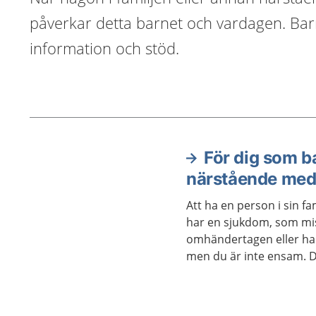
påverkar detta barnet och vardagen. Barn
information och stöd.
För dig som b
Aktuella artiklar
närstående med
Att ha en person i sin fam
har en sjukdom, som mi
omhändertagen eller har
men du är inte ensam. D
och stöd att få. Om en person i din familj eller i din
närhet blir sjuk, börjar 
omhändertagen eller dö