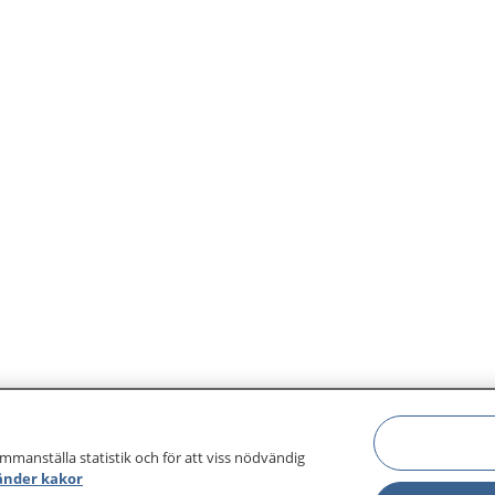
behöver få träffa någon
r på frågor. Vad var det
att känna? För en del barn
ra viktigt med stöd och
arar sig själva. Det är
tt att få den information
över för att hantera din
ammanställa statistik och för att viss nödvändig
änder kakor