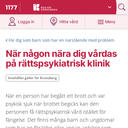
Du har valt region
Kronoberg
.
Till startsidan för 1177
på 1177.se
på 1177.se
Meny
Logga in
Hitta vård
För dig som barn som har en närstående med problem
När någon nära dig vårdas
på rättspsykiatrisk klinik
Innehållet gäller för Kronoberg
Innehållet gäller för Kronoberg
När en person har begått ett brott och var
psykisk sjuk när brottet begicks kan den
personen få rättspsykiatrisk vård istället för
fängelse. Det finns många barn och ungdomar
som har en förälder eller annan anhörig som