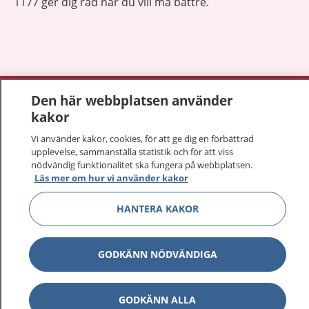
1177 ger dig råd när du vill må bättre.
Visa inn
1177 på flera språk
Den här webbplatsen använder
kakor
Visa inn
Om 1177
Vi använder kakor, cookies, för att ge dig en förbättrad
upplevelse, sammanställa statistik och för att viss
Visa inn
nödvändig funktionalitet ska fungera på webbplatsen.
Kontakt
Läs mer om hur vi använder kakor
HANTERA KAKOR
Behandling av personuppgifter
GODKÄNN NÖDVÄNDIGA
Hantering av kakor
Inställningar för kakor
GODKÄNN ALLA