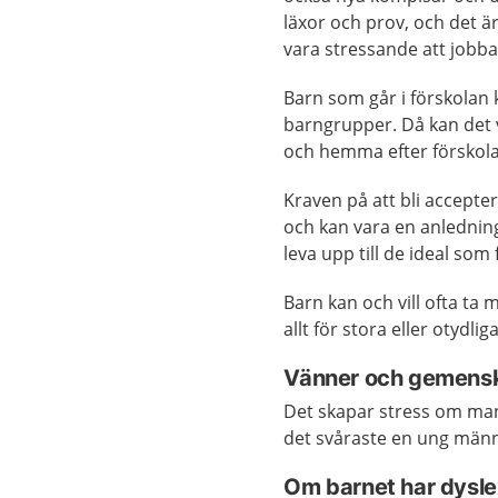
läxor och prov, och det är
vara stressande att jobba 
Barn som går i förskolan k
barngrupper. Då kan det va
och hemma efter förskol
Kraven på att bli accept
och kan vara en anledning
leva upp till de ideal som 
Barn kan och vill ofta ta 
allt för stora eller otydli
Vänner och gemens
Det skapar stress om man
det svåraste en ung männi
Om barnet har dyslex