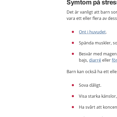
Symtom på stres
Det är vanligt att barn so
vara ett eller flera av dess
Ont i huvudet
.
Spända muskler, s
Besvär med mage
bajs,
diarré
eller
fö
Barn kan också ha ett elle
Sova dåligt.
Visa starka känslor,
Ha svårt att koncent