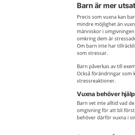
Barn är mer utsat
Precis som vuxna kan barn
mindre möjlighet än vuxna
människor i omgivningen 
omkring dem är stressade
Om barn inte har tillräck
som stressar.
Barn påverkas av till ex
Också förändringar som ka
stressreaktioner.
Vuxna behöver hjäl
Barn vet inte alltid vad 
omgivning för att bli förs
behöver därför vuxna i si