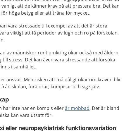
 vanligt att de känner krav på att prestera bra. Det kan
för höga betyg eller att träna för mycket.
an vara stressade till exempel av att det är stora
ra viktigt att få perioder av lugn och ro på förskolan,
an.
erad av människor runt omkring ökar också med åldern
 till stress. Det kan även vara stressande att försöka
finns i samhället.
mer ansvar. Men risken att må dåligt ökar om kraven blir
ga från skolan, föräldrar, kompisar och sig själv.
kap
 har inte har en kompis eller
är mobbad
. Det är bland
ska kan vara utsatt för.
i eller neuropsykiatrisk funktionsvariation