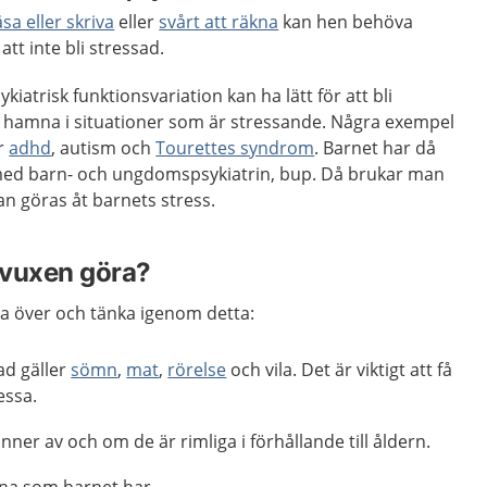
äsa eller skriva
eller
svårt att räkna
kan hen behöva
att inte bli stressad.
atrisk funktionsvariation kan ha lätt för att bli
att hamna i situationer som är stressande. Några exempel
är
adhd
, autism och
Tourettes syndrom
. Barnet har då
med barn- och ungdomspsykiatrin, bup. Då brukar man
n göras åt barnets stress.
 vuxen göra?
a över och tänka igenom detta:
ad gäller
sömn
,
mat
,
rörelse
och vila. Det är viktigt att få
essa.
nner av och om de är rimliga i förhållande till åldern.