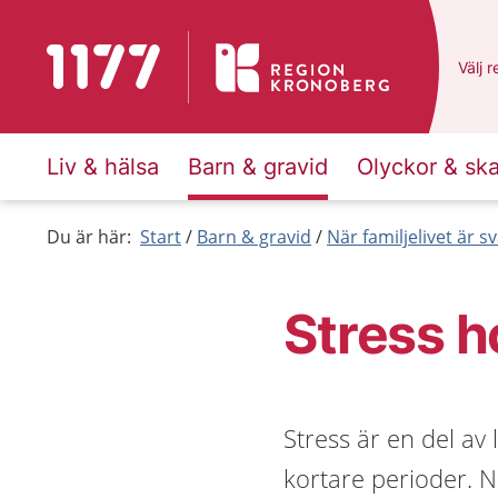
Till startsidan för 1177
Du ha
Välj
e
r
Liv & hälsa
Barn & gravid
Olyckor & sk
Du är här:
Start
Barn & gravid
När familjelivet är sv
Stress h
Stress är en del av
kortare perioder. Nä