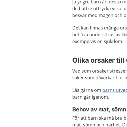
Ju yngre barn är, desto m
de bättre uttrycka vilka b
besvär med magen och on
Det kan finnas många orsak
behöva undersökas av läka
exempelvis en sjukdom.
Olika orsaker til
Vad som orsaker stressen
saker som påverkar hur b
Läs gärna om
barns utveck
barn går igenom.
Behov av mat, sömn
För att barn ska må bra 
mat, sömn och närhet. De