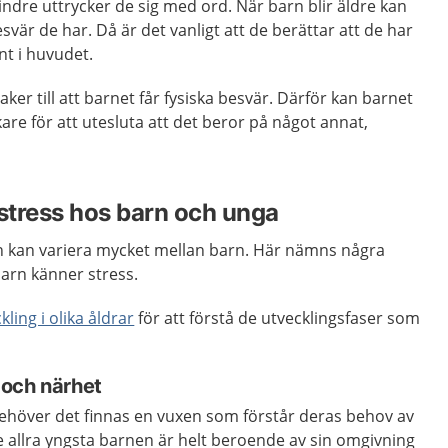
indre uttrycker de sig med ord. När barn blir äldre kan
esvär de har. Då är det vanligt att de berättar att de har
t i huvudet.
er till att barnet får fysiska besvär. Därför kan barnet
re för att utesluta att det beror på något annat,
l stress hos barn och unga
 kan variera mycket mellan barn. Här nämns några
arn känner stress.
ling i olika åldrar
för att förstå de utvecklingsfaser som
 och närhet
behöver det finnas en vuxen som förstår deras behov av
 allra yngsta barnen är helt beroende av sin omgivning