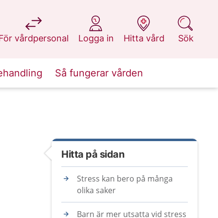
på 1177.se
på 1177.se
på 1177.se
på 1177.se
För vårdpersonal
Logga in
Hitta vård
Sök
ehandling
Så fungerar vården
Hitta på sidan
Stress kan bero på många
olika saker
Barn är mer utsatta vid stress