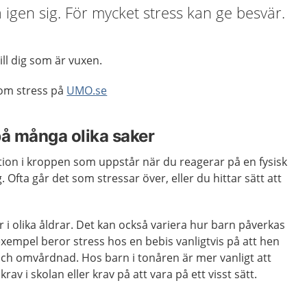
a igen sig. För mycket stress kan ge besvär.
ill dig som är vuxen.
 om stress på
UMO.se
på många olika saker
ktion i kroppen som uppstår när du reagerar på en fysisk
. Ofta går det som stressar över, eller du hittar sätt att
r i olika åldrar. Det kan också variera hur barn påverkas
 exempel beror stress hos en bebis vanligtvis på att hen
t och omvårdnad. Hos barn i tonåren är mer vanligt att
av i skolan eller krav på att vara på ett visst sätt.