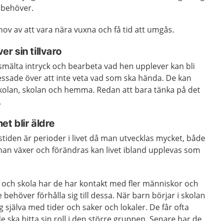
 behöver.
hov av att vara nära vuxna och få tid att umgås.
er sin tillvaro
smälta intryck och bearbeta vad hen upplever kan bli
ressade över att inte veta vad som ska hända. De kan
skolan, skolan och hemma. Redan att bara tänka på det
.
et blir äldre
en är perioder i livet då man utvecklas mycket, både
 man växer och förändras kan livet ibland upplevas som
a och skola har de har kontakt med fler människor och
e behöver förhålla sig till dessa. När barn börjar i skolan
g själva med tider och saker och lokaler. De får ofta
 ska hitta sin roll i den större gruppen. Senare har de