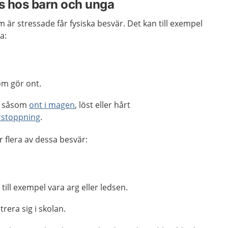
s hos barn och unga
m är stressade får fysiska besvär. Det kan till exempel
a:
om gör ont.
n såsom
ont i magen
, löst eller hårt
rstoppning
.
r flera av dessa besvär:
 till exempel vara arg eller ledsen.
rera sig i skolan.