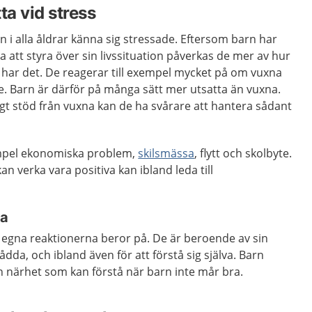
ta vid stress
 i alla åldrar känna sig stressade. Eftersom barn har
 att styra över sin livssituation påverkas de mer av hur
har det. De reagerar till exempel mycket på om vuxna
. Barn är därför på många sätt mer utsatta än vuxna.
ligt stöd från vuxna kan de ha svårare att hantera sådant
empel ekonomiska problem,
skilsmässa
, flytt och skolbyte.
n verka vara positiva kan ibland leda till
pa
de egna reaktionerna beror på. De är beroende av sin
tådda, och ibland även för att förstå sig själva. Barn
n närhet som kan förstå när barn inte mår bra.