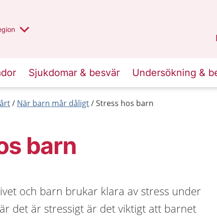
r valt region
n annan
egion
Kronoberg
.
ador
Sjukdomar & besvär
Undersökning & b
årt
När barn mår dåligt
Stress hos barn
os barn
 livet och barn brukar klara av stress under
r det är stressigt är det viktigt att barnet