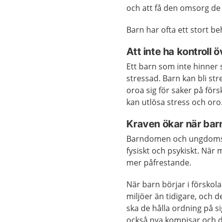
och att få den omsorg de
Barn har ofta ett stort be
Att inte ha kontroll öv
Ett barn som inte hinner 
stressad. Barn kan bli st
oroa sig för saker på för
kan utlösa stress och oro
Kraven ökar när barn
Barndomen och ungdomstid
fysiskt och psykiskt. När
mer påfrestande.
När barn börjar i förskol
miljöer än tidigare, och d
ska de hålla ordning på si
också nya kompisar och de