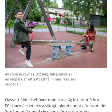
All rörelse räknas. Att leka tillsammans i
en lekpark är ett sätt att få in mer rörelse i
vardagen.
Oavsett ålder behöver man röra sig för att må bra.
För barn är det extra viktigt, bland annat eftersom det
är då man får med sig vanor för resten av livet.