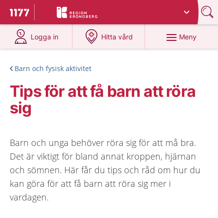
Du har valt region
Kronoberg
.
Till startsidan för 1177
på 1177.se
på 1177.se
Meny
Logga in
Hitta vård
Barn och fysisk aktivitet
Tips för att få barn att röra
sig
Barn och unga behöver röra sig för att må bra.
Det är viktigt för bland annat kroppen, hjärnan
och sömnen. Här får du tips och råd om hur du
kan göra för att få barn att röra sig mer i
vardagen.