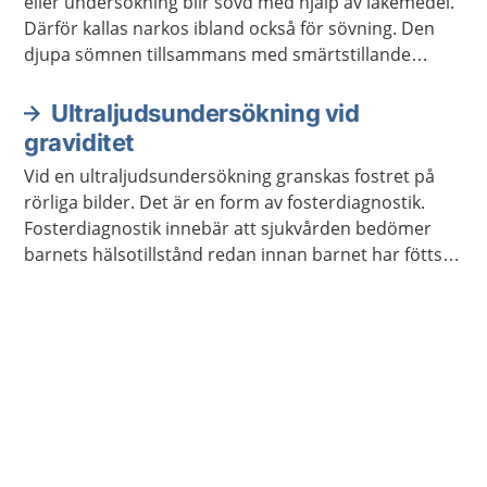
eller undersökning blir sövd med hjälp av läkemedel.
Därför kallas narkos ibland också för sövning. Den
djupa sömnen tillsammans med smärtstillande
läkemedel gör att du slipper känna något och ta del
av det som händer.
Ultraljudsundersökning vid
graviditet
Vid en ultraljudsundersökning granskas fostret på
rörliga bilder. Det är en form av fosterdiagnostik.
Fosterdiagnostik innebär att sjukvården bedömer
barnets hälsotillstånd redan innan barnet har fötts.
Alla gravida erbjuds ett ultraljud mellan vecka 18 och
20. Ljudvågorna påverkar inte barnet.