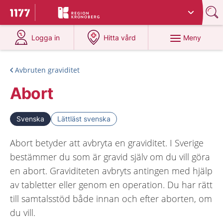
Du har valt region
Kronoberg
.
Till startsidan för 1177
på 1177.se
på 1177.se
Meny
Logga in
Hitta vård
Avbruten graviditet
Abort
Svenska
Lättläst svenska
Abort betyder att avbryta en graviditet. I Sverige
bestämmer du som är gravid själv om du vill göra
en abort. Graviditeten avbryts antingen med hjälp
av tabletter eller genom en operation. Du har rätt
till samtalsstöd både innan och efter aborten, om
du vill.