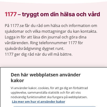
1177
–
tryggt om din hälsa och vård
På 1177.se får du råd om hälsa och information om
sjukdomar och vilka mottagningar du kan kontakta.
Logga in för att läsa din journal och göra dina
vårdärenden. Ring telefonnummer 1177 för
sjukvårdsrådgivning dygnet runt.
1177 ger dig råd när du vill må bättre.
Den här webbplatsen använder
kakor
Visa inn
1177 på flera språk
Vi använder kakor, cookies, för att ge dig en förbättrad
upplevelse, sammanställa statistik och för att viss
nödvändig funktionalitet ska fungera på webbplatsen.
Visa inn
Om 1177
Läs mer om hur vi använder kakor