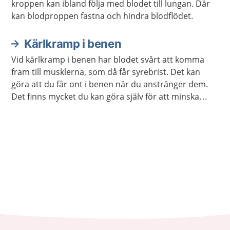
kroppen kan ibland följa med blodet till lungan. Där
kan blodproppen fastna och hindra blodflödet.
Kärlkramp i benen
Vid kärlkramp i benen har blodet svårt att komma
fram till musklerna, som då får syrebrist. Det kan
göra att du får ont i benen när du anstränger dem.
Det finns mycket du kan göra själv för att minska
besvären, men ibland behövs behandling. Ring
genast 112 om du plötsligt får mycket ont eller sämre
känsel i ett ben.