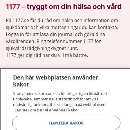
1177
–
tryggt om din hälsa och vård
På 1177.se får du råd om hälsa och information om
sjukdomar och vilka mottagningar du kan kontakta.
Logga in för att läsa din journal och göra dina
vårdärenden. Ring telefonnummer 1177 för
sjukvårdsrådgivning dygnet runt.
1177 ger dig råd när du vill må bättre.
Den här webbplatsen använder
kakor
Visa inn
Vi använder kakor, cookies, för att ge dig en förbättrad
1177 på flera språk
upplevelse, sammanställa statistik och för att viss
nödvändig funktionalitet ska fungera på webbplatsen.
Visa inn
Om 1177
Läs mer om hur vi använder kakor
HANTERA KAKOR
Visa inn
Kontakt