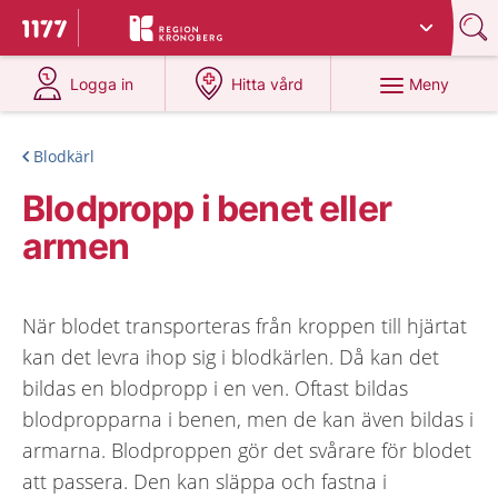
Du har valt region
Kronoberg
.
Till startsidan för 1177
på 1177.se
på 1177.se
Meny
Logga in
Hitta vård
Blodkärl
Blodpropp i benet eller
armen
När blodet transporteras från kroppen till hjärtat
kan det levra ihop sig i blodkärlen. Då kan det
bildas en blodpropp i en ven. Oftast bildas
blodpropparna i benen, men de kan även bildas i
armarna. Blodproppen gör det svårare för blodet
att passera. Den kan släppa och fastna i