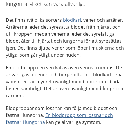
lungorna, vilket kan vara allvarligt.
Det finns två olika sorters
blodkärl
, vener och artärer.
Artärerna leder det syresatta blodet från hjärtat och
ut i kroppen, medan venerna leder det syrefattiga
blodet åter till hjärtat och lungorna för att syresättas
igen. Det finns djupa vener som löper i musklerna och
ytliga, som går ytligt under huden.
En blodpropp i en ven kallas även venös trombos. De
är vanligast i benen och börjar ofta i ett blodkärl i ena
vaden. Det är mycket ovanligt med blodpropp i båda
benen samtidigt. Det är även ovanligt med blodpropp
i armen.
Blodproppar som lossnar kan följa med blodet och
fastna i lungorna.
En blodpropp som lossnar och
fastnar i lungorna
kan ge allvarliga symtom.