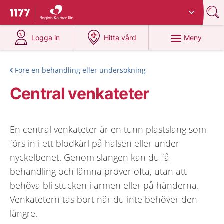
Du har valt region
Kalmar län
.
Till startsidan för 1177
på 1177.se
på 1177.se
Meny
Logga in
Hitta vård
Före en behandling eller undersökning
Central venkateter
En central venkateter är en tunn plastslang som
förs in i ett blodkärl på halsen eller under
nyckelbenet. Genom slangen kan du få
behandling och lämna prover ofta, utan att
behöva bli stucken i armen eller på händerna.
Venkatetern tas bort när du inte behöver den
längre.