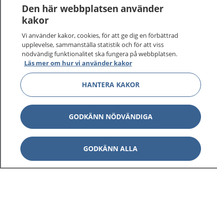
1177
–
tryggt om din hälsa och vård
Den här webbplatsen använder
kakor
På 1177.se får du råd om hälsa och information om
Vi använder kakor, cookies, för att ge dig en förbättrad
sjukdomar och vilka mottagningar du kan kontakta.
upplevelse, sammanställa statistik och för att viss
Logga in för att läsa din journal och göra dina
nödvändig funktionalitet ska fungera på webbplatsen.
vårdärenden. Ring telefonnummer 1177 för
Läs mer om hur vi använder kakor
sjukvårdsrådgivning dygnet runt.
1177 ger dig råd när du vill må bättre.
HANTERA KAKOR
GODKÄNN NÖDVÄNDIGA
Visa inn
1177 på flera språk
GODKÄNN ALLA
Visa inn
Om 1177
Visa inn
Kontakt