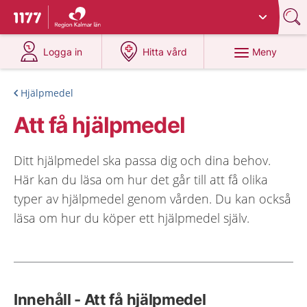
Du har valt region
Kalmar län
.
Till startsidan för 1177
på 1177.se
på 1177.se
Meny
Logga in
Hitta vård
Hjälpmedel
Att få hjälpmedel
Ditt hjälpmedel ska passa dig och dina behov.
Här kan du läsa om hur det går till att få olika
typer av hjälpmedel genom vården. Du kan också
läsa om hur du köper ett hjälpmedel själv.
Innehåll - Att få hjälpmedel