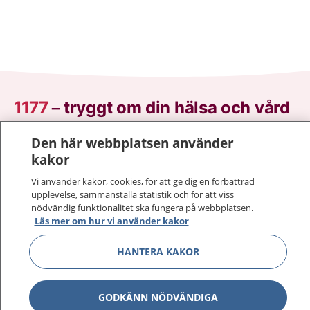
1177
–
tryggt om din hälsa och vård
På 1177.se får du råd om hälsa och information om
Den här webbplatsen använder
sjukdomar och vilka mottagningar du kan kontakta.
kakor
Logga in för att läsa din journal och göra dina
Vi använder kakor, cookies, för att ge dig en förbättrad
vårdärenden. Ring telefonnummer 1177 för
upplevelse, sammanställa statistik och för att viss
sjukvårdsrådgivning dygnet runt.
nödvändig funktionalitet ska fungera på webbplatsen.
Läs mer om hur vi använder kakor
1177 ger dig råd när du vill må bättre.
HANTERA KAKOR
GODKÄNN NÖDVÄNDIGA