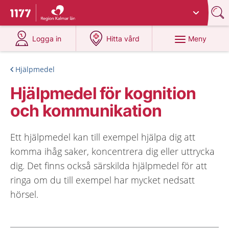
Du har valt region
Kalmar län
.
Till startsidan för 1177
på 1177.se
på 1177.se
Meny
Logga in
Hitta vård
Hjälpmedel
Hjälpmedel för kognition
och kommunikation
Ett hjälpmedel kan till exempel hjälpa dig att
komma ihåg saker, koncentrera dig eller uttrycka
dig. Det finns också särskilda hjälpmedel för att
ringa om du till exempel har mycket nedsatt
hörsel.