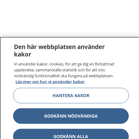
Den här webbplatsen använder
kakor
1177
–
tryggt om din hälsa och vård
Vi använder kakor, cookies, för att ge dig en förbättrad
upplevelse, sammanställa statistik och för att viss
nödvändig funktionalitet ska fungera på webbplatsen.
På 1177.se får du råd om hälsa och information om
Läs mer om hur vi använder kakor
sjukdomar och vilka mottagningar du kan kontakta.
Logga in för att läsa din journal och göra dina
HANTERA KAKOR
vårdärenden. Ring telefonnummer 1177 för
sjukvårdsrådgivning dygnet runt.
1177 ger dig råd när du vill må bättre.
GODKÄNN NÖDVÄNDIGA
GODKÄNN ALLA