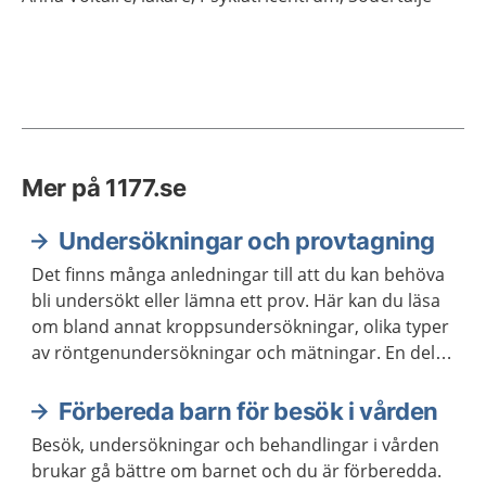
Mer på 1177.se
Undersökningar och provtagning
Det finns många anledningar till att du kan behöva
bli undersökt eller lämna ett prov. Här kan du läsa
om bland annat kroppsundersökningar, olika typer
av röntgenundersökningar och mätningar. En del
kan du göra själv och andra gör en läkare eller
annan vårdpersonal.
Förbereda barn för besök i vården
Besök, undersökningar och behandlingar i vården
brukar gå bättre om barnet och du är förberedda.