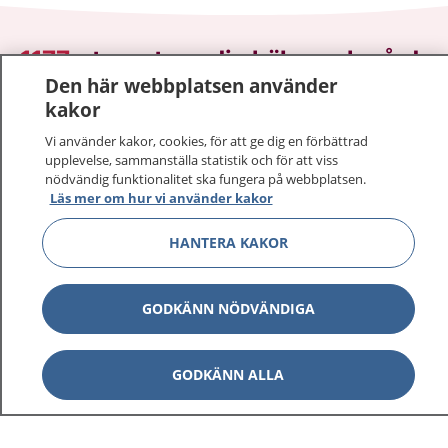
1177
–
tryggt om din hälsa och vård
Den här webbplatsen använder
På 1177.se får du råd om hälsa och information om
kakor
sjukdomar och vilka mottagningar du kan kontakta.
Vi använder kakor, cookies, för att ge dig en förbättrad
Logga in för att läsa din journal och göra dina
upplevelse, sammanställa statistik och för att viss
vårdärenden. Ring telefonnummer 1177 för
nödvändig funktionalitet ska fungera på webbplatsen.
Läs mer om hur vi använder kakor
sjukvårdsrådgivning dygnet runt.
1177 ger dig råd när du vill må bättre.
HANTERA KAKOR
GODKÄNN NÖDVÄNDIGA
Visa inn
1177 på flera språk
GODKÄNN ALLA
Visa inn
Om 1177