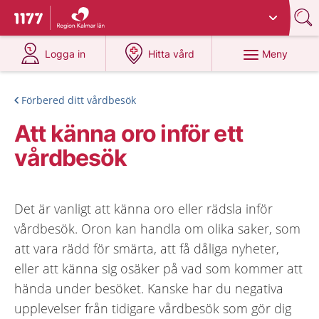
Du har valt region
Kalmar län
.
Till startsidan för 1177
på 1177.se
på 1177.se
Meny
Logga in
Hitta vård
Förbered ditt vårdbesök
Att känna oro inför ett
vårdbesök
Det är vanligt att känna oro eller rädsla inför
vårdbesök. Oron kan handla om olika saker, som
att vara rädd för smärta, att få dåliga nyheter,
eller att känna sig osäker på vad som kommer att
hända under besöket. Kanske har du negativa
upplevelser från tidigare vårdbesök som gör dig