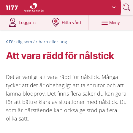
Du har valt region
Kalmar län
.
Till startsidan för 1177
på 1177.se
på 1177.se
Meny
Logga in
Hitta vård
För dig som är barn eller ung
Att vara rädd för nålstick
Det är vanligt att vara rädd för nålstick. Många
tycker att det är obehagligt att ta sprutor och att
lämna blodprov. Det finns flera saker du kan göra
för att bättre klara av situationer med nålstick. Du
som är närstående kan också ge stöd på flera
olika sätt.