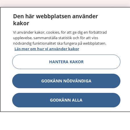
1177
–
tryggt om din hälsa och vård
Den här webbplatsen använder
kakor
På 1177.se får du råd om hälsa och information om
sjukdomar och vilka mottagningar du kan kontakta.
Vi använder kakor, cookies, för att ge dig en förbättrad
Logga in för att läsa din journal och göra dina
upplevelse, sammanställa statistik och för att viss
nödvändig funktionalitet ska fungera på webbplatsen.
vårdärenden. Ring telefonnummer 1177 för
Läs mer om hur vi använder kakor
sjukvårdsrådgivning dygnet runt.
1177 ger dig råd när du vill må bättre.
HANTERA KAKOR
GODKÄNN NÖDVÄNDIGA
Visa inn
1177 på flera språk
GODKÄNN ALLA
Visa inn
Om 1177
Visa inn
Kontakt