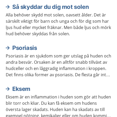
Så skyddar du dig mot solen
Aktuella artiklar
Alla behöver skydd mot solen, oavsett ålder. Det är
särskilt viktigt för barn och unga och för dig som har
ljus hud eller mycket fräknar. Men både ljus och mörk
hud behöver skyddas från solen.
Psoriasis
Psoriasis är en sjukdom som ger utslag på huden och
andra besvär. Orsaken är en alltför snabb tillväxt av
hudceller och en låggradig inflammation i kroppen.
Det finns olika former av psoriasis. De flesta går inte
över men kan försvinna i perioder med hjälp av olika
behandlingar och lämpliga levnadsvanor.
Eksem
Eksem är en inflammation i huden som gör att huden
blir torr och kliar. Du kan få eksem om hudens
översta lager skadats. Huden kan ha skadats av till
exempel nötning, kemikalier eller om huden kommit i