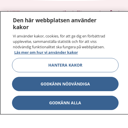
1177
–
tryggt om din hälsa och vård
Den här webbplatsen använder
kakor
På 1177.se får du råd om hälsa och information om
sjukdomar och vilka mottagningar du kan kontakta.
Vi använder kakor, cookies, för att ge dig en förbättrad
Logga in för att läsa din journal och göra dina
upplevelse, sammanställa statistik och för att viss
nödvändig funktionalitet ska fungera på webbplatsen.
vårdärenden. Ring telefonnummer 1177 för
Läs mer om hur vi använder kakor
sjukvårdsrådgivning dygnet runt.
1177 ger dig råd när du vill må bättre.
HANTERA KAKOR
GODKÄNN NÖDVÄNDIGA
Visa inn
1177 på flera språk
GODKÄNN ALLA
Visa inn
Om 1177