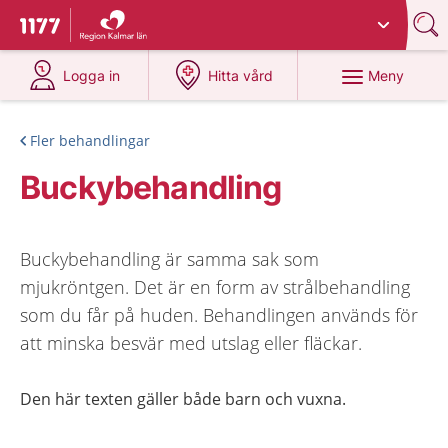
Du har valt region
Kalmar län
.
Till startsidan för 1177
på 1177.se
på 1177.se
Meny
Logga in
Hitta vård
Fler behandlingar
Buckybehandling
Buckybehandling är samma sak som
mjukröntgen. Det är en form av strålbehandling
som du får på huden. Behandlingen används för
att minska besvär med utslag eller fläckar.
Den här texten gäller både barn och vuxna.