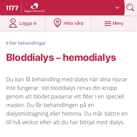
Du har valt region
Kalmar län
.
Till startsidan för 1177
på 1177.se
på 1177.se
Meny
Logga in
Hitta vård
Fler behandlingar
Bloddialys – hemodialys
Du kan få behandling med dialys när dina njurar
inte fungerar. Vid bloddialys renas din kropp
genom att blodet passerar ett filter i en speciell
maskin. Du får behandlingen på en
dialysmottagning eller hemma. Du mår bättre en
till två veckor efter att du har börjat med dialys.