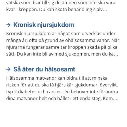
vätska som drar till sig de ämnen som inte ska vara
kvar i kroppen. Du kan sköta behandling själv
hemma, eller få hjälp av utbildad vårdpersonal.
Kronisk njursjukdom
Kronisk njursjukdom är något som utvecklas under
många år, ofta på grund av ohälsosamma vanor. När
njurarna fungerar sämre tar kroppen skada på olika
sätt. Du kan inte bli av med sjukdomen, men du kan
göra saker för att förebygga eller bromsa den. Om
njurarna fungerar mycket dåligt finns det speciell
Så äter du hälsosamt
behandling.
Hälsosamma matvanor kan bidra till att minska
risken för att du ska få hjärt-kärlsjukdomar, övervikt,
typ 2-diabetes och cancer. Du behöver inte förändra
dina matvanor helt och hållet i ett enda steg. Kom
ihåg att varje liten förändring kan göra stor skillnad.