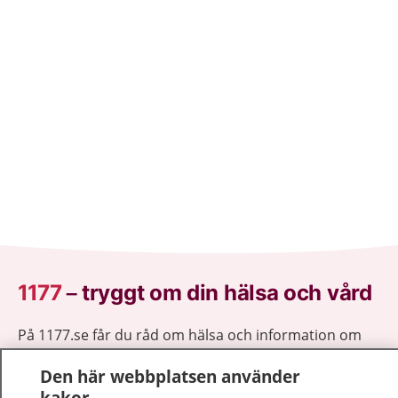
1177
–
tryggt om din hälsa och vård
På 1177.se får du råd om hälsa och information om
sjukdomar och vilka mottagningar du kan kontakta.
Den här webbplatsen använder
Logga in för att läsa din journal och göra dina
kakor