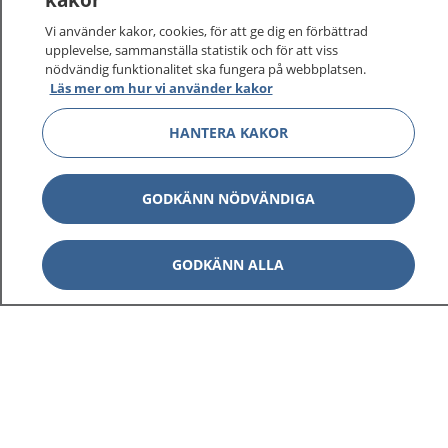
vårdärenden. Ring telefonnummer 1177 för
sjukvårdsrådgivning dygnet runt.
Vi använder kakor, cookies, för att ge dig en förbättrad
1177 ger dig råd när du vill må bättre.
upplevelse, sammanställa statistik och för att viss
nödvändig funktionalitet ska fungera på webbplatsen.
Läs mer om hur vi använder kakor
HANTERA KAKOR
Visa inn
1177 på flera språk
GODKÄNN NÖDVÄNDIGA
Visa inn
Om 1177
GODKÄNN ALLA
Visa inn
Kontakt
Behandling av personuppgifter
Hantering av kakor