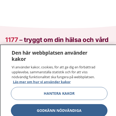
1177
–
tryggt om din hälsa och vård
På 1177.se får du råd om hälsa och information om
Den här webbplatsen använder
sjukdomar och vilka mottagningar du kan kontakta.
kakor
Logga in för att läsa din journal och göra dina
Vi använder kakor, cookies, för att ge dig en förbättrad
vårdärenden. Ring telefonnummer 1177 för
upplevelse, sammanställa statistik och för att viss
sjukvårdsrådgivning dygnet runt.
nödvändig funktionalitet ska fungera på webbplatsen.
Läs mer om hur vi använder kakor
1177 ger dig råd när du vill må bättre.
HANTERA KAKOR
GODKÄNN NÖDVÄNDIGA
Visa inn