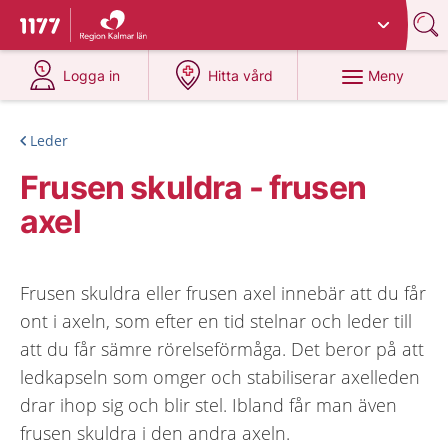
Du har valt region
Kalmar län
.
Till startsidan för 1177
på 1177.se
på 1177.se
Meny
Logga in
Hitta vård
Leder
Frusen skuldra - frusen
axel
Frusen skuldra eller frusen axel innebär att du får
ont i axeln, som efter en tid stelnar och leder till
att du får sämre rörelseförmåga. Det beror på att
ledkapseln som omger och stabiliserar axelleden
drar ihop sig och blir stel. Ibland får man även
frusen skuldra i den andra axeln.