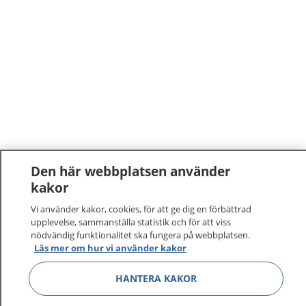
Den här webbplatsen använder
kakor
Vi använder kakor, cookies, för att ge dig en förbättrad
upplevelse, sammanställa statistik och för att viss
nödvändig funktionalitet ska fungera på webbplatsen.
Läs mer om hur vi använder kakor
1177
–
tryggt om din hälsa och vård
HANTERA KAKOR
På 1177.se får du råd om hälsa och information om
sjukdomar och vilka mottagningar du kan kontakta.