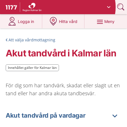
Du har valt region
Kalmar län
.
Till startsidan för 1177
på 1177.se
på 1177.se
Meny
Logga in
Hitta vård
Att välja vårdmottagning
Akut tandvård i Kalmar län
Innehållet gäller för Kalmar län
Innehållet gäller för Kalmar län
För dig som har tandvärk, skadat eller slagit ut en
tand eller har andra akuta tandbesvär.
Akut tandvård på vardagar