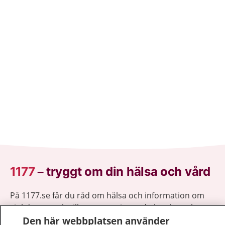
1177
–
tryggt om din hälsa och vård
På 1177.se får du råd om hälsa och information om
sjukdomar och vilka mottagningar du kan kontakta.
Den här webbplatsen använder
Logga in för att läsa din journal och göra dina