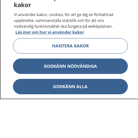
kakor
vårdärenden. Ring telefonnummer 1177 för
sjukvårdsrådgivning dygnet runt.
Vi använder kakor, cookies, för att ge dig en förbättrad
1177 ger dig råd när du vill må bättre.
upplevelse, sammanställa statistik och för att viss
nödvändig funktionalitet ska fungera på webbplatsen.
Läs mer om hur vi använder kakor
HANTERA KAKOR
Visa inn
1177 på flera språk
GODKÄNN NÖDVÄNDIGA
Visa inn
Om 1177
GODKÄNN ALLA
Visa inn
Kontakt
Behandling av personuppgifter
Hantering av kakor