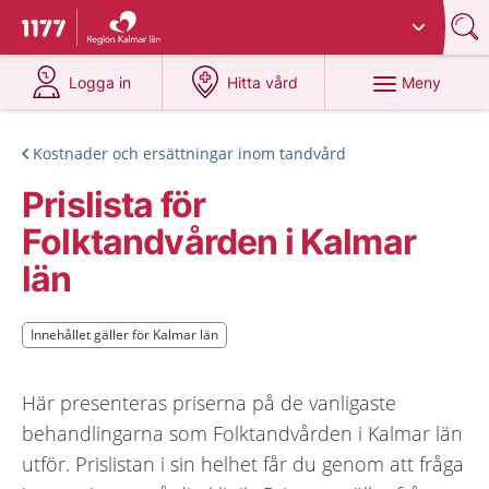
Du har valt region
Kalmar län
.
Till startsidan för 1177
på 1177.se
på 1177.se
Meny
Logga in
Hitta vård
Kostnader och ersättningar inom tandvård
Prislista för
Folktandvården i Kalmar
län
Innehållet gäller för Kalmar län
Innehållet gäller för Kalmar län
Här presenteras priserna på de vanligaste
behandlingarna som Folktandvården i Kalmar län
utför. Prislistan i sin helhet får du genom att fråga