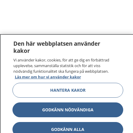
Den här webbplatsen använder
kakor
Vi använder kakor, cookies, för att ge dig en förbättrad
upplevelse, sammanställa statistik och för att viss
nödvändig funktionalitet ska fungera på webbplatsen.
Läs mer om hur vi använder kakor
1177
–
tryggt om din hälsa och vård
HANTERA KAKOR
På 1177.se får du råd om hälsa och information om
sjukdomar och vilka mottagningar du kan kontakta.
GODKÄNN NÖDVÄNDIGA
Logga in för att läsa din journal och göra dina
vårdärenden. Ring telefonnummer 1177 för
sjukvårdsrådgivning dygnet runt.
GODKÄNN ALLA