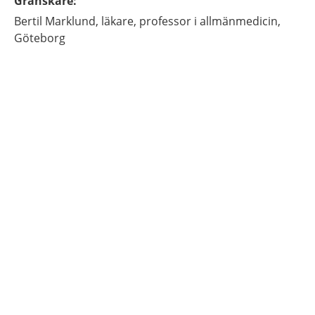
Granskare
:
Bertil
Marklund,
läkare, professor i allmänmedicin,
Göteborg