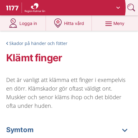
Du har valt region
Kalmar län
.
Till startsidan för 1177
på 1177.se
på 1177.se
Meny
Logga in
Hitta vård
Skador på händer och fötter
Klämt finger
Det är vanligt att klämma ett finger i exempelvis
en dörr. Klämskador gör oftast väldigt ont.
Muskler och senor kläms ihop och det blöder
ofta under huden.
Symtom