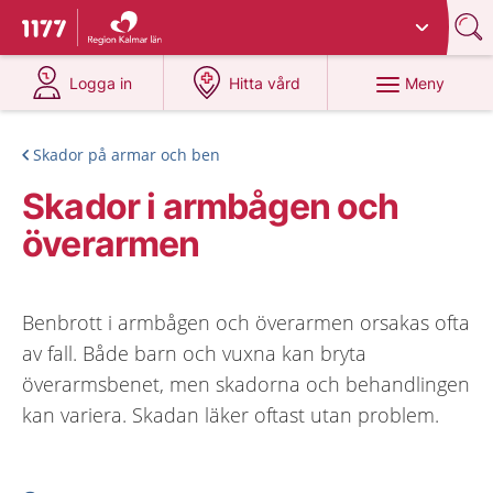
Du har valt region
Kalmar län
.
Till startsidan för 1177
på 1177.se
på 1177.se
Meny
Logga in
Hitta vård
Skador på armar och ben
Skador i armbågen och
överarmen
Benbrott i armbågen och överarmen orsakas ofta
av fall. Både barn och vuxna kan bryta
överarmsbenet, men skadorna och behandlingen
kan variera. Skadan läker oftast utan problem.