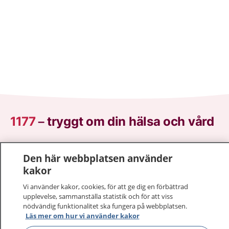
1177
–
tryggt om din hälsa och vård
På 1177.se får du råd om hälsa och information om
Den här webbplatsen använder
sjukdomar och vilka mottagningar du kan kontakta.
kakor
Logga in för att läsa din journal och göra dina
vårdärenden. Ring telefonnummer 1177 för
Vi använder kakor, cookies, för att ge dig en förbättrad
sjukvårdsrådgivning dygnet runt.
upplevelse, sammanställa statistik och för att viss
nödvändig funktionalitet ska fungera på webbplatsen.
1177 ger dig råd när du vill må bättre.
Läs mer om hur vi använder kakor