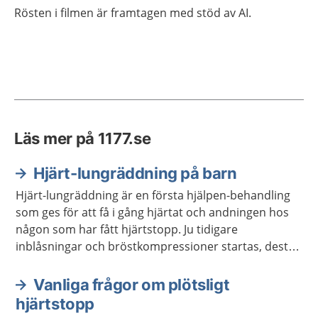
Rösten i filmen är framtagen med stöd av AI.
Läs mer på 1177.se
Hjärt-lungräddning på barn
Hjärt-lungräddning är en första hjälpen-behandling
som ges för att få i gång hjärtat och andningen hos
någon som har fått hjärtstopp. Ju tidigare
inblåsningar och bröstkompressioner startas, desto
större blir chansen att överleva ett hjärtstopp. Hjärt-
lungräddning brukar förkortas HLR.
Vanliga frågor om plötsligt
hjärtstopp