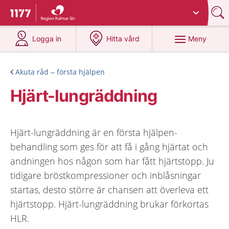
Du har valt region
Kalmar län
.
Till startsidan för 1177
på 1177.se
på 1177.se
Meny
Logga in
Hitta vård
Akuta råd – första hjälpen
Hjärt-lungräddning
Hjärt-lungräddning är en första hjälpen-
behandling som ges för att få i gång hjärtat och
andningen hos någon som har fått hjärtstopp. Ju
tidigare bröstkompressioner och inblåsningar
startas, desto större är chansen att överleva ett
hjärtstopp. Hjärt-lungräddning brukar förkortas
HLR.