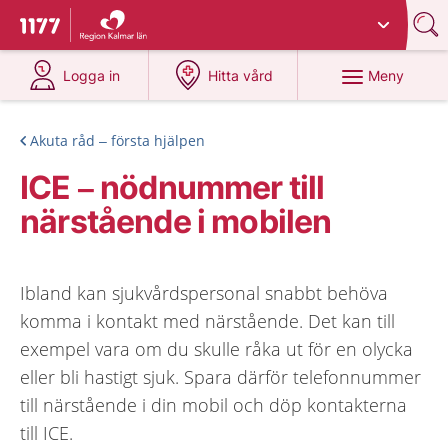
Du har valt region
Kalmar län
.
Till startsidan för 1177
på 1177.se
på 1177.se
Meny
Logga in
Hitta vård
Akuta råd – första hjälpen
ICE – nödnummer till
närstående i mobilen
Ibland kan sjukvårdspersonal snabbt behöva
komma i kontakt med närstående. Det kan till
exempel vara om du skulle råka ut för en olycka
eller bli hastigt sjuk. Spara därför telefonnummer
till närstående i din mobil och döp kontakterna
till ICE.