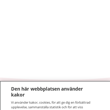
Den här webbplatsen använder
1177
–
tryggt om din hälsa och vård
kakor
På 1177.se får du råd om hälsa och information om
Vi använder kakor, cookies, för att ge dig en förbättrad
upplevelse, sammanställa statistik och för att viss
sjukdomar och vilka mottagningar du kan kontakta.