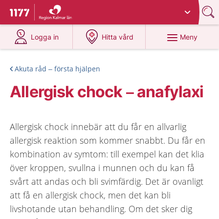
Du har valt region
Kalmar län
.
Till startsidan för 1177
på 1177.se
på 1177.se
Meny
Logga in
Hitta vård
Akuta råd – första hjälpen
Allergisk chock – anafylaxi
Allergisk chock innebär att du får en allvarlig
allergisk reaktion som kommer snabbt. Du får en
kombination av symtom: till exempel kan det klia
över kroppen, svullna i munnen och du kan få
svårt att andas och bli svimfärdig. Det är ovanligt
att få en allergisk chock, men det kan bli
livshotande utan behandling. Om det sker dig