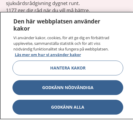
sjukvårdsrådgivning dygnet runt.
1177 ger dig råd när du vill må bättre.
Den här webbplatsen använder
kakor
Vi använder kakor, cookies, för att ge dig en förbättrad
upplevelse, sammanställa statistik och för att viss
Visa inn
nödvändig funktionalitet ska fungera på webbplatsen.
1177 på flera språk
Läs mer om hur vi använder kakor
Visa inn
Om 1177
HANTERA KAKOR
Visa inn
Kontakt
GODKÄNN NÖDVÄNDIGA
Behandling av personuppgifter
GODKÄNN ALLA
Hantering av kakor