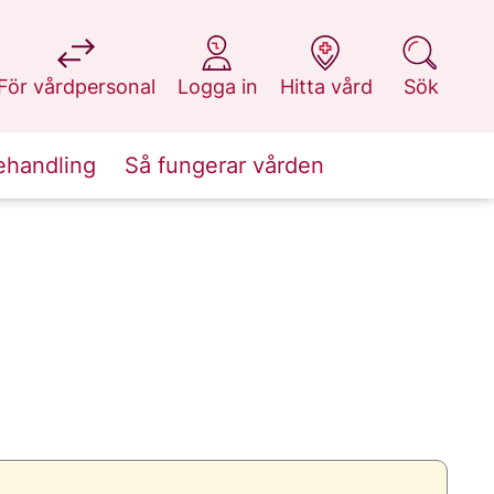
på 1177.se
på 1177.se
på 1177.se
på 1177.se
För vårdpersonal
Logga in
Hitta vård
Sök
ehandling
Så fungerar vården