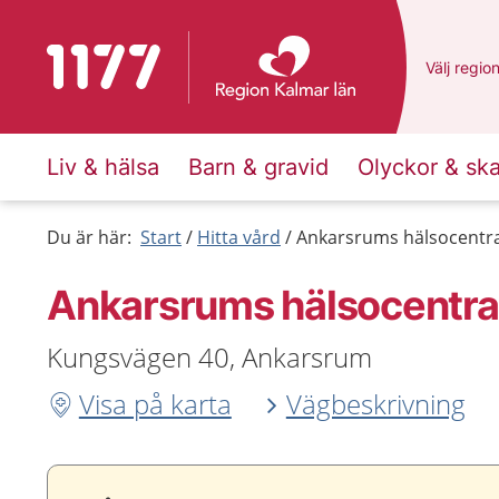
Till startsidan för 1177
Du har va
Välj
en an
regio
Liv & hälsa
Barn & gravid
Olyckor & sk
Du är här:
Start
Hitta vård
Ankarsrums hälsocentra
Ankarsrums hälsocentra
Kungsvägen 40, Ankarsrum
Visa på karta
Vägbeskrivning