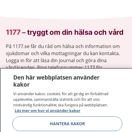
1177
–
tryggt om din hälsa och vård
På 1177.se får du råd om hälsa och information om
sjukdomar och vilka mottagningar du kan kontakta.
Logga in för att läsa din journal och göra dina
vårdärenden. Ring telefonnummer 1177 för
sjukvårdsrådgivning dygnet runt.
Den här webbplatsen använder
1177 ger dig råd när du vill må bättre.
kakor
Vi använder kakor, cookies, för att ge dig en förbättrad
upplevelse, sammanställa statistik och för att viss
nödvändig funktionalitet ska fungera på webbplatsen.
Läs mer om hur vi använder kakor
Visa inn
1177 på flera språk
HANTERA KAKOR