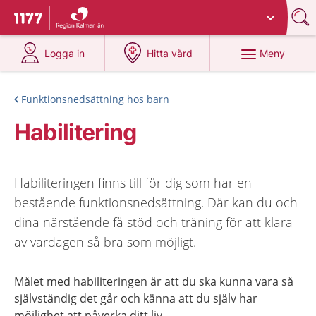
Du har valt region
Kalmar län
.
Till startsidan för 1177
på 1177.se
på 1177.se
Meny
Logga in
Hitta vård
Funktionsnedsättning hos barn
Habilitering
Habiliteringen finns till för dig som har en
bestående funktionsnedsättning. Där kan du och
dina närstående få stöd och träning för att klara
av vardagen så bra som möjligt.
Målet med habiliteringen är att du ska kunna vara så
självständig det går och känna att du själv har
möjlighet att påverka ditt liv.