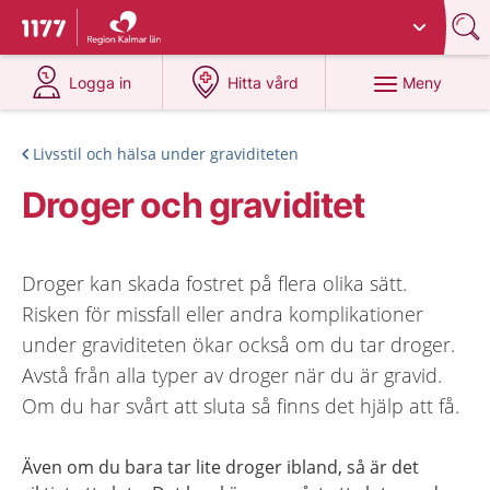
Du har valt region
Kalmar län
.
Till startsidan för 1177
på 1177.se
på 1177.se
Meny
Logga in
Hitta vård
Livsstil och hälsa under graviditeten
Droger och graviditet
Droger kan skada fostret på flera olika sätt.
Risken för missfall eller andra komplikationer
under graviditeten ökar också om du tar droger.
Avstå från alla typer av droger när du är gravid.
Om du har svårt att sluta så finns det hjälp att få.
Även om du bara tar lite droger ibland, så är det