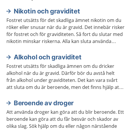
Nikotin och graviditet
Fostret utsätts för det skadliga ämnet nikotin om du
röker eller snusar när du är gravid. Det innebär risker
för fostret och för graviditeten. Så fort du slutar med
nikotin minskar riskerna. Alla kan sluta använda
nikotin. Du kan få hjälp om det är svårt. Men undvik
nikotinplåster, nikotintuggummi och e-cigaretter.
Alkohol och graviditet
Fostret utsätts för skadliga ämnen om du dricker
alkohol när du är gravid. Därför bör du avstå helt
från alkohol under graviditeten. Det kan vara svårt
att sluta om du är beroende, men det finns hjälp att
få.
Beroende av droger
Att använda droger kan göra att du blir beroende. Ett
beroende kan göra att du får besvär och skador av
olika slag. Sök hjälp om du eller någon närstående