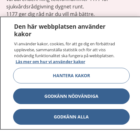
sjukvårdsrådgivning dygnet runt.
1177 ger dig råd när du vill må bättre.
Den här webbplatsen använder
kakor
Vi använder kakor, cookies, för att ge dig en förbättrad
upplevelse, sammanställa statistik och för att viss
Visa inn
nödvändig funktionalitet ska fungera på webbplatsen.
1177 på flera språk
Läs mer om hur vi använder kakor
Visa inn
Om 1177
HANTERA KAKOR
Visa inn
Kontakt
GODKÄNN NÖDVÄNDIGA
Behandling av personuppgifter
GODKÄNN ALLA
Hantering av kakor