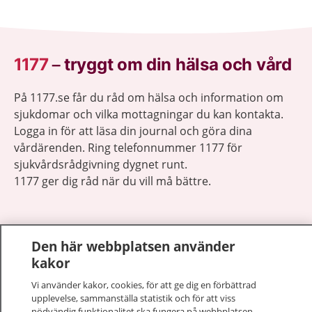
1177
–
tryggt om din hälsa och vård
På 1177.se får du råd om hälsa och information om
sjukdomar och vilka mottagningar du kan kontakta.
Logga in för att läsa din journal och göra dina
vårdärenden. Ring telefonnummer 1177 för
sjukvårdsrådgivning dygnet runt.
1177 ger dig råd när du vill må bättre.
Den här webbplatsen använder
kakor
Visa inn
1177 på flera språk
Vi använder kakor, cookies, för att ge dig en förbättrad
upplevelse, sammanställa statistik och för att viss
Visa inn
Om 1177
nödvändig funktionalitet ska fungera på webbplatsen.