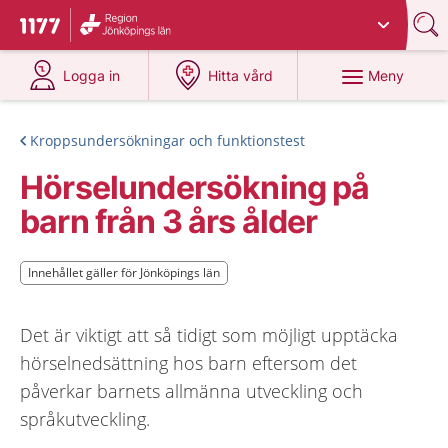
Du har valt region
Jönköpings län
.
Till startsidan för 1177
på 1177.se
på 1177.se
Meny
Logga in
Hitta vård
Kroppsundersökningar och funktionstest
Hörselundersökning på
barn från 3 års ålder
Innehållet gäller för Jönköpings län
Innehållet gäller för Jönköpings län
Det är viktigt att så tidigt som möjligt upptäcka
hörselnedsättning hos barn eftersom det
påverkar barnets allmänna utveckling och
språkutveckling.