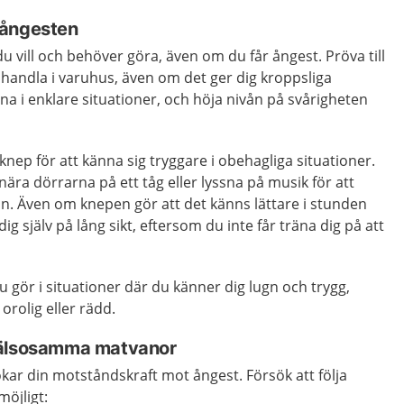
e ångesten
u vill och behöver göra, även om du får ångest. Pröva till
r handla i varuhus, även om det ger dig kroppsliga
a i enklare situationer, och höja nivån på svårigheten
a knep för att känna sig tryggare i obehagliga situationer.
 nära dörrarna på ett tåg eller lyssna på musik för att
on. Även om knepen gör att det känns lättare i stunden
ig själv på lång sikt, eftersom du inte får träna dig på att
u gör i situationer där du känner dig lugn och trygg,
orolig eller rädd.
hälsosamma matvanor
ar din motståndskraft mot ångest. Försök att följa
möjligt: