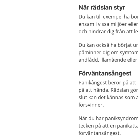
När rädslan styr
Du kan till exempel ha börj
ensam i vissa miljöer elle
och hindrar dig från att lev
Du kan också ha börjat un
påminner dig om symtomen 
andfådd, illamående eller 
Förväntansångest
Panikångest beror på att 
på att hända. Rädslan gör
slut kan det kännas som 
försvinner.
När du har paniksyndrom ä
tecken på att en panikatta
förväntansångest.