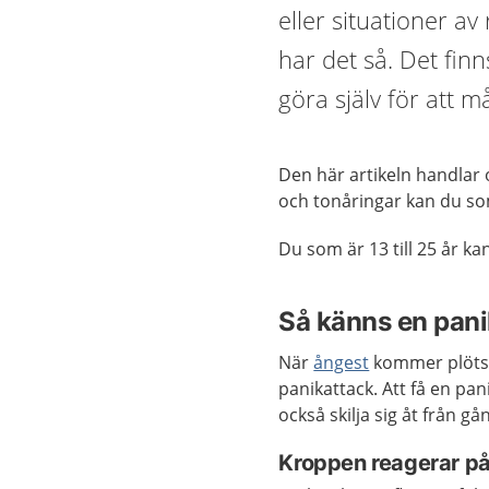
eller situationer a
har det så. Det fin
göra själv för att m
Den här artikeln handlar
och tonåringar kan du s
Du som är 13 till 25 år k
Så känns en pani
När
ångest
kommer plötsli
panikattack. Att få en pan
också skilja sig åt från gån
Kroppen reagerar på 