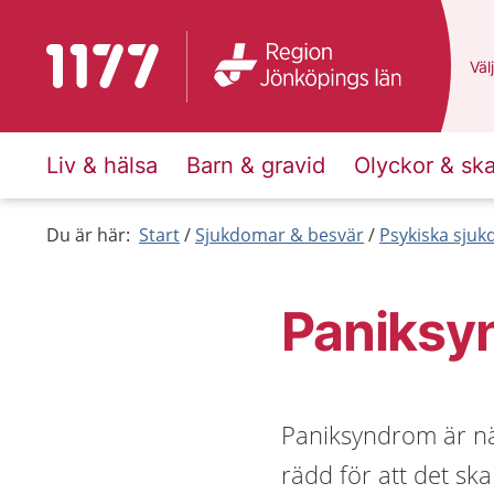
Till startsidan för 1177
Du 
Välj
Liv & hälsa
Barn & gravid
Olyckor & sk
Du är här:
Start
Sjukdomar & besvär
Psykiska sju
Paniksy
Paniksyndrom är när
rädd för att det sk