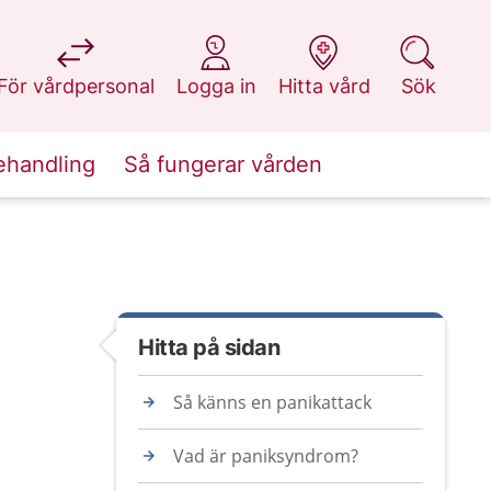
på 1177.se
på 1177.se
på 1177.se
på 1177.se
För vårdpersonal
Logga in
Hitta vård
Sök
ehandling
Så fungerar vården
Hitta på sidan
Så känns en panikattack
Vad är paniksyndrom?