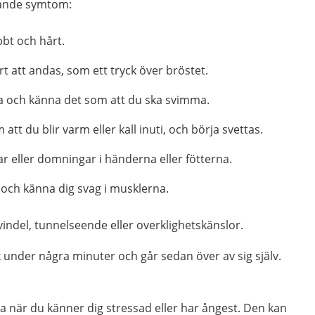
ljande symtom:
bbt och hårt.
t att andas, som ett tryck över bröstet.
lla och känna det som att du ska svimma.
tt du blir varm eller kall inuti, och börja svettas.
ar eller domningar i händerna eller fötterna.
 och känna dig svag i musklerna.
svindel, tunnelseende eller overklighetskänslor.
 under några minuter och går sedan över av sig själv.
 när du känner dig stressad eller har ångest. Den kan