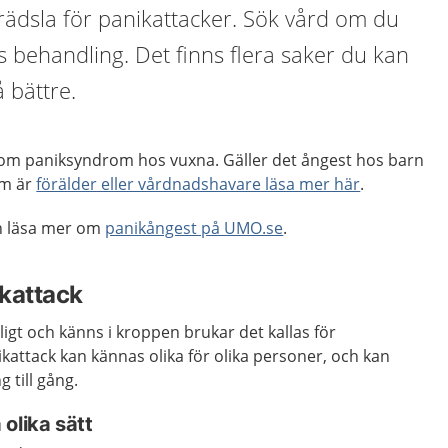
v rädsla för panikattacker. Sök vård om du
ns behandling. Det finns flera saker du kan
å bättre.
 om paniksyndrom hos vuxna. Gäller det ångest hos barn
om är
förälder eller vårdnadshavare läsa mer här
.
an läsa mer om
panikångest på UMO.se
.
kattack
gt och känns i kroppen brukar det kallas för
ikattack kan kännas olika för olika personer, och kan
g till gång.
olika sätt