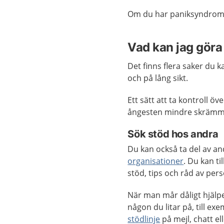
Om du har paniksyndrom k
Vad kan jag göra 
Det finns flera saker du k
och på lång sikt.
Ett sätt att ta kontroll ö
ångesten mindre skrämm
Sök stöd hos andra
Du kan också ta del av an
organisationer
. Du kan t
stöd, tips och råd av pe
När man mår dåligt hjälpe
någon du litar på, till ex
stödlinje
på mejl, chatt ell