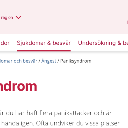
har valt region
en annan
region
Jönköpings län
.
ador
Sjukdomar & besvär
Undersökning & b
kdomar och besvär
Ångest
Paniksyndrom
ndrom
 du har haft flera panikattacker och är
a hända igen. Ofta undviker du vissa platser