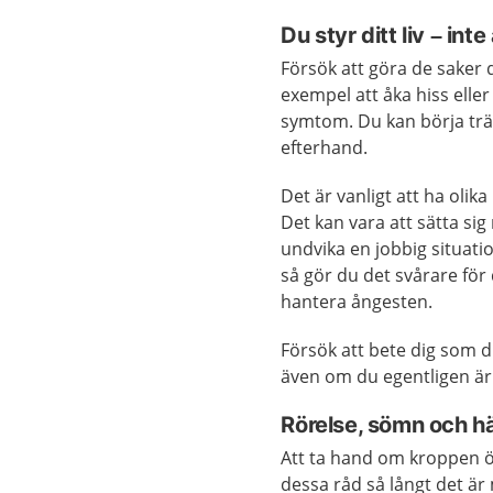
Du styr ditt liv – int
Försök att göra de saker d
exempel att åka hiss elle
symtom. Du kan börja trän
efterhand.
Det är vanligt att ha olik
Det kan vara att sätta sig
undvika en jobbig situati
så gör du det svårare för d
hantera ångesten.
Försök att bete dig som d
även om du egentligen är 
Rörelse, sömn och 
Att ta hand om kroppen ök
dessa råd så långt det är 