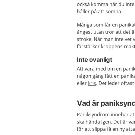
också komma när du inte a
håller på att somna.
Många som får en panikatt
ångest utan tror att det ä
stroke. När man inte vet 
förstärker kroppens reakt
Inte ovanligt
Att vara med om en panika
någon gång fått en panika
eller
kris
. Det leder oftas
Vad är paniksyn
Paniksyndrom innebär att 
ska hända igen. Det är van
för att slippa få en ny atta