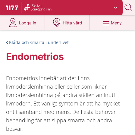
Du har valt region
Jönköpings län
.
Till startsidan för 1177
på 1177.se
på 1177.se
Meny
Logga in
Hitta vård
Klåda och smärta i underlivet
Endometrios
Endometrios innebär att det finns
livmoderslemhinna eller celler som liknar
livmoderslemhinna på andra ställen än inuti
livmodern. Ett vanligt symtom är att ha mycket
ont i samband med mens. De flesta behöver
behandling för att slippa smärta och andra
besvär.