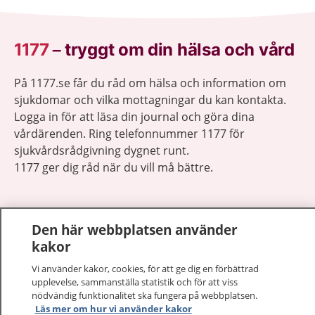
1177
–
tryggt om din hälsa och vård
På 1177.se får du råd om hälsa och information om
sjukdomar och vilka mottagningar du kan kontakta.
Logga in för att läsa din journal och göra dina
vårdärenden. Ring telefonnummer 1177 för
sjukvårdsrådgivning dygnet runt.
1177 ger dig råd när du vill må bättre.
Den här webbplatsen använder
kakor
Visa inn
1177 på flera språk
Vi använder kakor, cookies, för att ge dig en förbättrad
upplevelse, sammanställa statistik och för att viss
Visa inn
nödvändig funktionalitet ska fungera på webbplatsen.
Om 1177
Läs mer om hur vi använder kakor