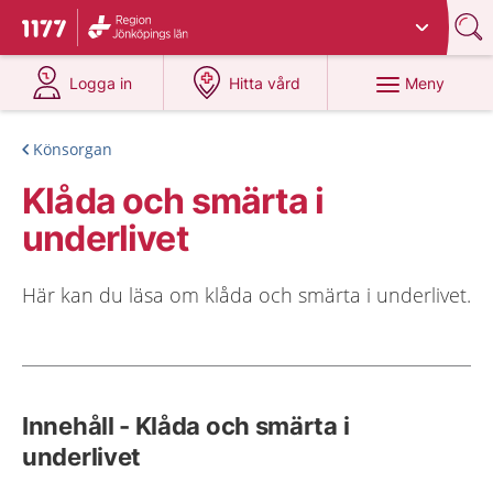
Du har valt region
Jönköpings län
.
Till startsidan för 1177
på 1177.se
på 1177.se
Meny
Logga in
Hitta vård
Könsorgan
Klåda och smärta i
underlivet
Här kan du läsa om klåda och smärta i underlivet.
Innehåll - Klåda och smärta i
underlivet