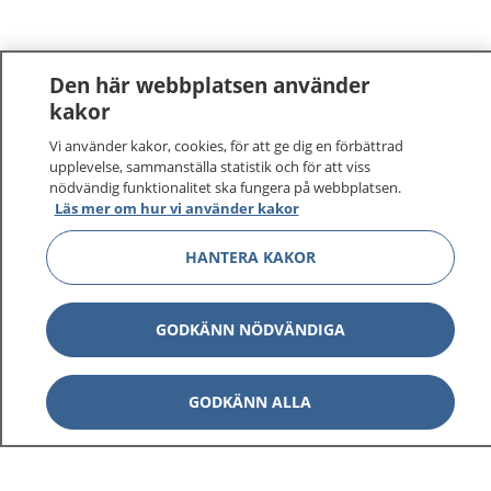
Den här webbplatsen använder
kakor
Vi använder kakor, cookies, för att ge dig en förbättrad
1177
–
tryggt om din hälsa och vård
upplevelse, sammanställa statistik och för att viss
nödvändig funktionalitet ska fungera på webbplatsen.
På 1177.se får du råd om hälsa och information om
Läs mer om hur vi använder kakor
sjukdomar och vilka mottagningar du kan kontakta.
HANTERA KAKOR
Logga in för att läsa din journal och göra dina
vårdärenden. Ring telefonnummer 1177 för
sjukvårdsrådgivning dygnet runt.
GODKÄNN NÖDVÄNDIGA
1177 ger dig råd när du vill må bättre.
GODKÄNN ALLA
Visa inn
1177 på flera språk