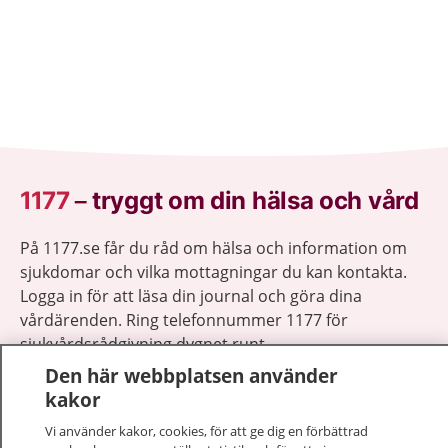
1177
–
tryggt om din hälsa och vård
På 1177.se får du råd om hälsa och information om
sjukdomar och vilka mottagningar du kan kontakta.
Logga in för att läsa din journal och göra dina
vårdärenden. Ring telefonnummer 1177 för
sjukvårdsrådgivning dygnet runt.
1177 ger dig råd när du vill må bättre.
Den här webbplatsen använder
kakor
Vi använder kakor, cookies, för att ge dig en förbättrad