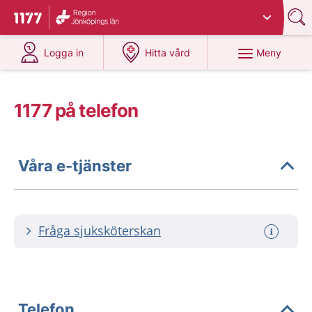
Du har valt region
Jönköpings län
.
Till startsidan för 1177
på 1177.se
på 1177.se
Meny
Logga in
Hitta vård
1177 på telefon
Våra e-tjänster
Fråga sjuksköterskan
Telefon