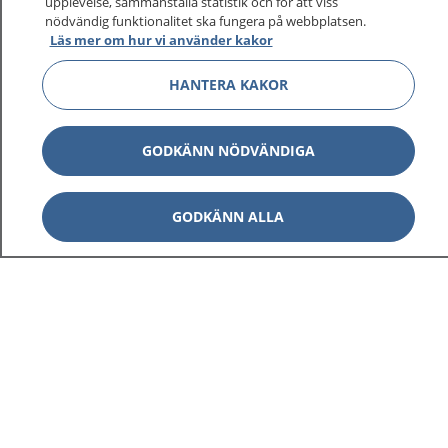
upplevelse, sammanställa statistik och för att viss
nödvändig funktionalitet ska fungera på webbplatsen.
Läs mer om hur vi använder kakor
Visa inn
1177 på flera språk
HANTERA KAKOR
Visa inn
Om 1177
GODKÄNN NÖDVÄNDIGA
Visa inn
Kontakt
GODKÄNN ALLA
Behandling av personuppgifter
Hantering av kakor
Inställningar för kakor
1177 – en tjänst från
Inera.