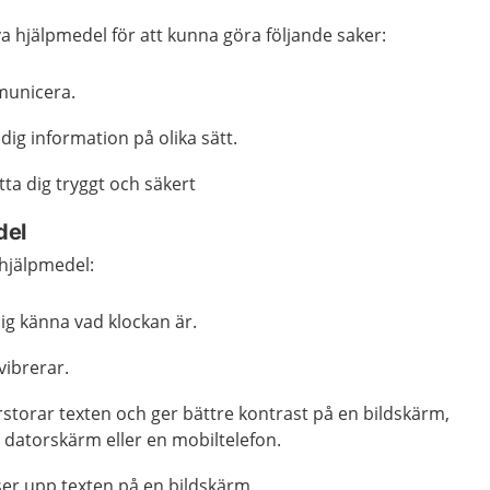
a hjälpmedel för att kunna göra följande saker:
municera.
 dig information på olika sätt.
tta dig tryggt och säkert
del
hjälpmedel:
ig känna vad klockan är.
ibrerar.
storar texten och ger bättre kontrast på en bildskärm,
n datorskärm eller en mobiltelefon.
er upp texten på en bildskärm.