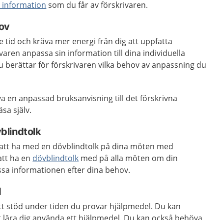
n information
som du får av förskrivaren.
ov
e tid och kräva mer energi från dig att uppfatta
aren anpassa sin information till dina individuella
du berättar för förskrivaren vilka behov av anpassning du
a en anpassad bruksanvisning till det förskrivna
sa själv.
vblindtolk
 att ha med en dövblindtolk på dina möten med
att ha en
dövblindtolk
med på alla möten om din
ssa informationen efter dina behov.
d
rätt stöd under tiden du provar hjälpmedel. Du kan
t lära dig använda ett hjälpmedel. Du kan också behöva