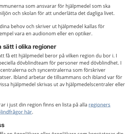
ommunerna som ansvarar för hjälpmedel som ska
jön och skolan för att underlätta det dagliga livet.
ina behov och skriver ut hjälpmedel kallas för
exempel vara en audionom eller en optiker.
 sätt i olika regioner
t få ett hjälpmedel beror på vilken region du bor i. I
speciella dövblindteam för personer med dövblindhet. I
rcentralerna och syncentralerna som förskriver
tser. Ibland arbetar de tillsammans och ibland var för
 vissa hjälpmedel skrivas ut av hjälpmedelscentraler eller
ar i just din region finns en lista på alla
regioners
lindfrågor här
.
ss