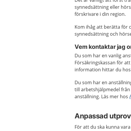
Det är vanligt att först t
synnedsättning eller hör
förskrivare i din region.
Kom ihåg att berätta för
synnedsättning och hörsel
Vem kontaktar jag om
Du som har en vanlig ans
Försäkringskassan för att
information hittar du ho
Du som har en anställnin
till arbetshjälpmedel frå
anställning. Läs mer hos
Anpassad utprov
För att du ska kunna vara 