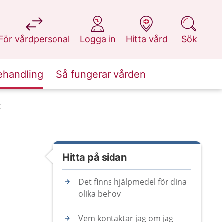
på 1177.se
på 1177.se
på 1177.se
på 1177.se
För vårdpersonal
Logga in
Hitta vård
Sök
ehandling
Så fungerar vården
t
Hitta på sidan
Det finns hjälpmedel för dina
olika behov
Vem kontaktar jag om jag