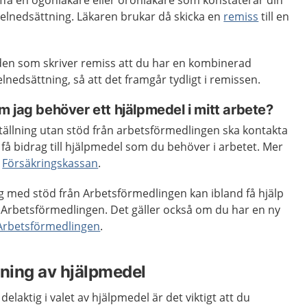
räffa en ögonläkare eller öronläkare som konstaterar din
selnedsättning. Läkaren brukar då skicka en
remiss
till en
 den som skriver remiss att du har en kombinerad
nedsättning, så att det framgår tydligt i remissen.
 jag behöver ett hjälpmedel i mitt arbete?
tällning utan stöd från arbetsförmedlingen ska kontakta
 få bidrag till hjälpmedel som du behöver i arbetet. Mer
s
Försäkringskassan
.
g med stöd från Arbetsförmedlingen kan ibland få hjälp
n Arbetsförmedlingen. Det gäller också om du har en ny
Arbetsförmedlingen
.
ning av hjälpmedel
delaktig i valet av hjälpmedel är det viktigt att du