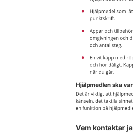
Hjälpmedel som låt
punktskrift.
Appar och tillbehör
omgivningen och din
och antal steg.
En vit käpp med rö
och hör dåligt. Käp
när du går.
Hjälpmedlen ska var
Det är viktigt att hjälpme
känseln, det taktila sinne
en funktion på hjälpmedle
Vem kontaktar ja