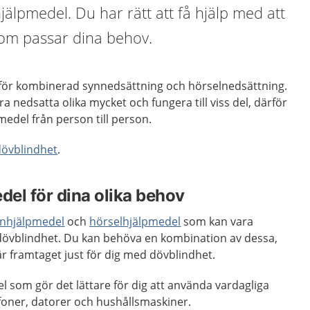
jälpmedel. Du har rätt att få hjälp med att
om passar dina behov.
 för kombinerad synnedsättning och hörselnedsättning.
a nedsatta olika mycket och fungera till viss del, därför
medel från person till person.
dövblindhet
.
del för dina olika behov
ynhjälpmedel
och
hörselhjälpmedel
som kan vara
övblindhet. Du kan behöva en kombination av dessa,
är framtaget just för dig med dövblindhet.
l som gör det lättare för dig att använda vardagliga
oner, datorer och hushållsmaskiner.