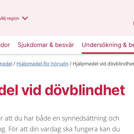
Du har valt region
Välj
en annan
region
Jämtland Härjedalen
.
ador
Sjukdomar & besvär
Undersökning & b
medel
Hjälpmedel för hörseln
Hjälpmedel vid dövblindhe
el vid dövblindhet
r att du har både en synnedsättning och
g. För att din vardag ska fungera kan du