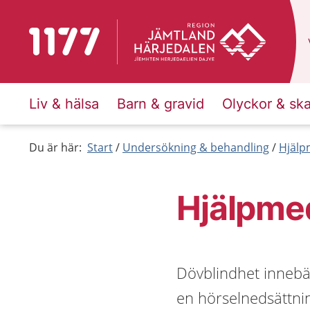
Till startsidan för 1177
Liv & hälsa
Barn & gravid
Olyckor & sk
Du är här:
Start
Undersökning & behandling
Hjälp
Hjälpmed
Dövblindhet innebä
en hörselnedsättnin