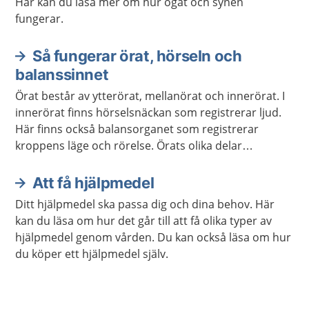
Här kan du läsa mer om hur ögat och synen
fungerar.
Så fungerar örat, hörseln och
balanssinnet
Örat består av ytterörat, mellanörat och innerörat. I
innerörat finns hörselsnäckan som registrerar ljud.
Här finns också balansorganet som registrerar
kroppens läge och rörelse. Örats olika delar
Informationen skickas sedan vidare till
hörselcentrum och balanscentrum i hjärnan.
Att få hjälpmedel
Ditt hjälpmedel ska passa dig och dina behov. Här
kan du läsa om hur det går till att få olika typer av
hjälpmedel genom vården. Du kan också läsa om hur
du köper ett hjälpmedel själv.