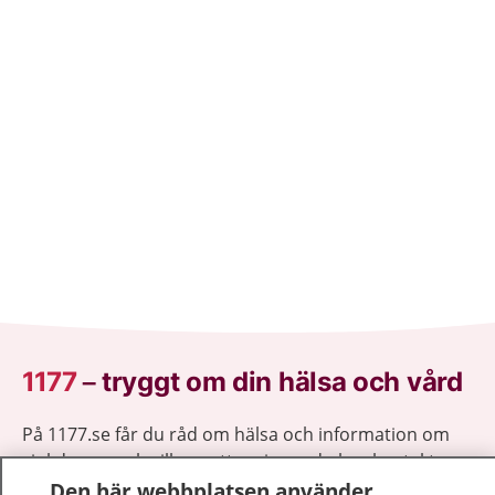
1177
–
tryggt om din hälsa och vård
På 1177.se får du råd om hälsa och information om
sjukdomar och vilka mottagningar du kan kontakta.
Logga in för att läsa din journal och göra dina
Den här webbplatsen använder