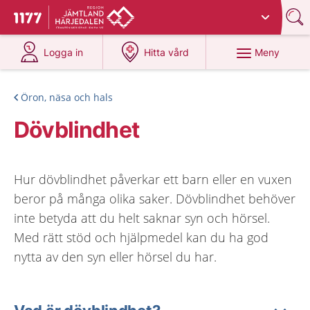
Du har valt region
Jämtland Härjedalen
.
Till startsidan för 1177
på 1177.se
på 1177.se
Meny
Logga in
Hitta vård
Öron, näsa och hals
Dövblindhet
Hur dövblindhet påverkar ett barn eller en vuxen
beror på många olika saker. Dövblindhet behöver
inte betyda att du helt saknar syn och hörsel.
Med rätt stöd och hjälpmedel kan du ha god
nytta av den syn eller hörsel du har.