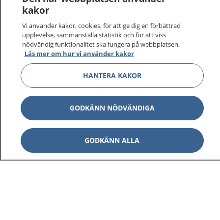
vårdärenden. Ring telefonnummer 1177 för
kakor
sjukvårdsrådgivning dygnet runt.
Vi använder kakor, cookies, för att ge dig en förbättrad
1177 ger dig råd när du vill må bättre.
upplevelse, sammanställa statistik och för att viss
nödvändig funktionalitet ska fungera på webbplatsen.
Läs mer om hur vi använder kakor
HANTERA KAKOR
Visa inn
1177 på flera språk
GODKÄNN NÖDVÄNDIGA
Visa inn
Om 1177
GODKÄNN ALLA
Visa inn
Kontakt
Behandling av personuppgifter
Hantering av kakor