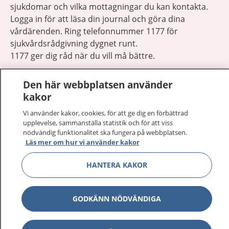
sjukdomar och vilka mottagningar du kan kontakta.
Logga in för att läsa din journal och göra dina
vårdärenden. Ring telefonnummer 1177 för
sjukvårdsrådgivning dygnet runt.
1177 ger dig råd när du vill må bättre.
Den här webbplatsen använder
kakor
Vi använder kakor, cookies, för att ge dig en förbättrad
Visa inn
upplevelse, sammanställa statistik och för att viss
1177 på flera språk
nödvändig funktionalitet ska fungera på webbplatsen.
Läs mer om hur vi använder kakor
Visa inn
Om 1177
HANTERA KAKOR
Visa inn
Kontakt
GODKÄNN NÖDVÄNDIGA
Behandling av personuppgifter