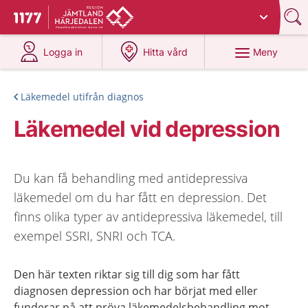
Du har valt region
Jämtland Härjedalen
.
Till startsidan för 1177
på 1177.se
på 1177.se
Meny
Logga in
Hitta vård
Läkemedel utifrån diagnos
Läkemedel vid depression
Du kan få behandling med antidepressiva
läkemedel om du har fått en depression. Det
finns olika typer av antidepressiva läkemedel, till
exempel SSRI, SNRI och TCA.
Den här texten riktar sig till dig som har fått
diagnosen depression och har börjat med eller
funderar på att pröva läkemedelsbehandling mot